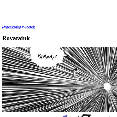
@geekblog tweetek
Rovataink