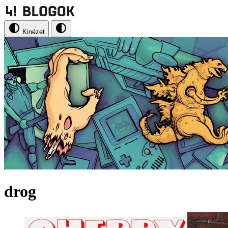
Kinézet
drog