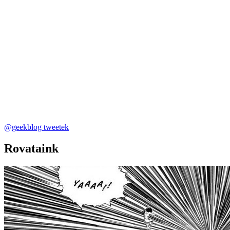
@geekblog tweetek
Rovataink