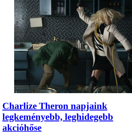
Charlize Theron napjaink
legkeményebb, leghidegebb
akcióhőse