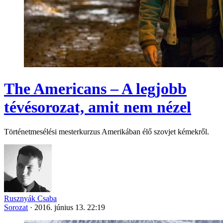
The Americans – A legjobb
tévésorozat, amit nem nézel
Történetmesélési mesterkurzus Amerikában élő szovjet kémekről.
Rusznyák Csaba
Sorozat
·
2016. június 13. 22:19