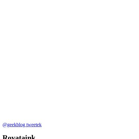
@geekblog tweetek
Rovataink