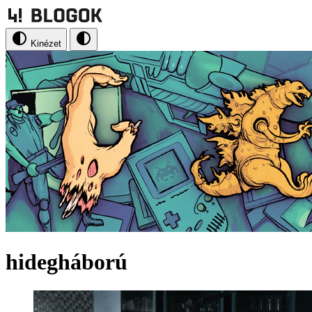
Kinézet
hidegháború