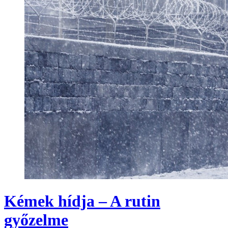
Kémek hídja – A rutin
győzelme