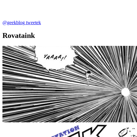
@geekblog tweetek
Rovataink