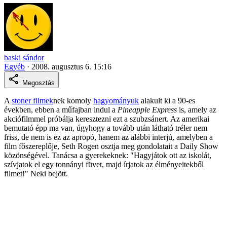
baski sándor
Egyéb
·
2008. augusztus 6. 15:16
Megosztás
A
stoner filmek
nek komoly
hagyományuk
alakult ki a 90-es
években, ebben a műfajban indul a
Pineapple Express
is, amely az
akciófilmmel próbálja keresztezni ezt a szubzsánert. Az amerikai
bemutató épp ma van, úgyhogy a tovább után látható tréler nem
friss, de nem is ez az apropó, hanem az alábbi interjú, amelyben a
film főszereplője, Seth Rogen osztja meg gondolatait a Daily Show
közönségével. Tanácsa a gyerekeknek: "Hagyjátok ott az iskolát,
szívjatok el egy tonnányi füvet, majd írjatok az élményeitekből
filmet!" Neki bejött.