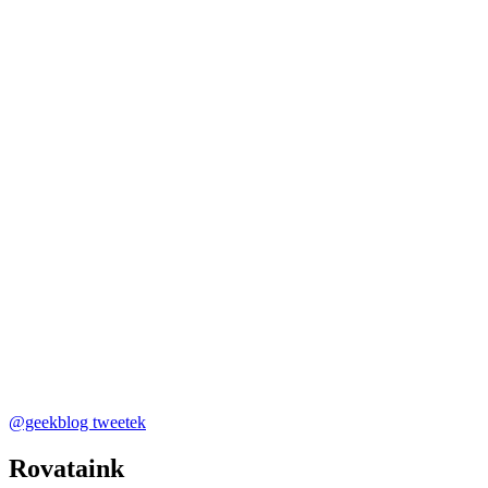
@geekblog tweetek
Rovataink