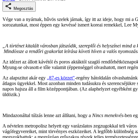
Megosztás
Vége van a nyárnak, hűvös szelek járnak, így itt az ideje, hogy mi a 
sorozatunkat, most éppen egy kevéssé ismert koreai remekkel, Lee Myu
„A történet kitalált városban játszódik, szereplői és helyszínei mind a k
Mindössze a rendőri gyakorlat leírása követi híven a valós nyomozás
Az idézet az állott kávétól és poros aktáktól szagló rendőrhétköznapok
Myung-se olvasott-e tőle valamit (éppenséggel olvashatott, mert regé
Az alapszitut akár egy
„87-es körzet"
-regény hátoldalán olvashatnánk:
átlagos ügyekkel. Most azonban minden tudásukra és szerencséjükre szü
napos hajsza áll a film középpontjában. (Az alaphelyzet egyébként g
üldözik.)
Mindazonáltal túlzás lenne azt állítani, hogy a
Nincs menekvés
-ben eg
A névtelen metropolisz helyett egy varázslatos zegzugokkal teli váro
vágófegyvereiket, mint törvényes eszközeiket. A legfőbb különbség a
megszokhattuk: a megrázóan erőszakos részek teljes természetességgel