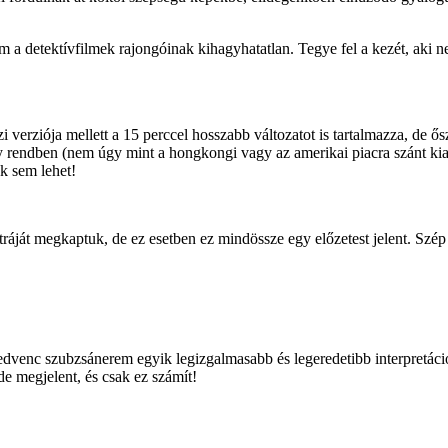
 detektívfilmek rajongóinak kihagyhatatlan. Tegye fel a kezét, aki ne
 verziója mellett a 15 perccel hosszabb változatot is tartalmazza, de ős
ndben (nem úgy mint a hongkongi vagy az amerikai piacra szánt kiadásná
k sem lehet!
t megkaptuk, de ez esetben ez mindössze egy előzetest jelent. Szép le
dvenc szubzsánerem egyik legizgalmasabb és legeredetibb interpretációj
de megjelent, és csak ez számít!