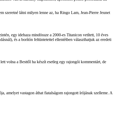
m szeretné látni milyen lenne az, ha Ringo Lam, Jean-Pierre Jeunet
zintén, egy idehaza mindössze a 2000-es Titanicon vetített, 10 éves
l), és a borítón feltüntetettel ellentétben választhatjuk az eredeti
tt volna a Besttől ha készít esetleg egy rajongói kommentárt, de
a, amelyet vastagon áthat fiatalságom rajongott írójának szelleme. A