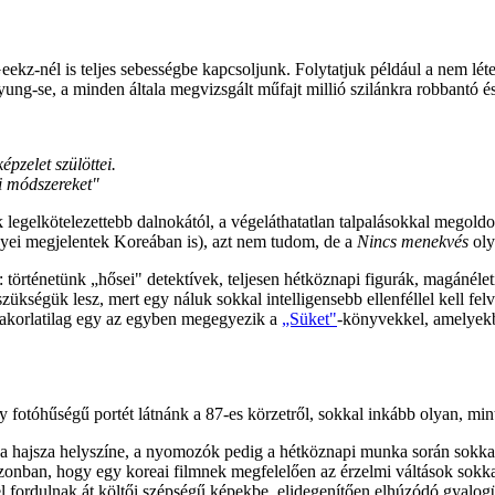
Geekz-nél is teljes sebességbe kapcsoljunk. Folytatjuk például a nem l
ng-se, a minden általa megvizsgált műfajt millió szilánkra robbantó és
épzelet szülöttei.
i módszereket"
 legelkötelezettebb dalnokától, a végeláthatatlan talpalásokkal megoldot
nyei megjelentek Koreában is), azt nem tudom, de a
Nincs menekvés
ol
 történetünk „hősei" detektívek, teljesen hétköznapi figurák, magánéle
kségük lesz, mert egy náluk sokkal intelligensebb ellenféllel kell felv
yakorlatilag egy az egyben megegyezik a
„Süket"
-könyvekkel, amelyekb
y fotóhűségű portét látnánk a 87-es körzetről, sokkal inkább olyan, mi
s a hajsza helyszíne, a nyomozók pedig a hétköznapi munka során sokka
zonban, hogy egy koreai filmnek megfelelően az érzelmi váltások sokk
 fordulnak át költői szépségű képekbe, elidegenítően elhúzódó gyalogül