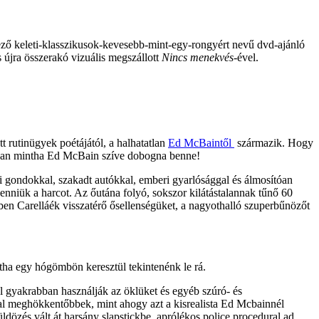
étező keleti-klasszikusok-kevesebb-mint-egy-rongyért nevű dvd-ajánló
 újra összerakó vizuális megszállott
Nincs menekvés
-ével.
t rutinügyek poétájától, a halhatatlan
Ed McBaintől
s
zármazik. Hogy
yan mintha Ed McBain szíve dobogna benne!
ti gondokkal, szakadt autókkal, emberi gyarlósággal és álmosítóan
enniük a harcot. Az őutána folyó, sokszor kilátástalannak tűnő 60
en Carelláék visszatérő ősellenségüket, a nagyothalló szuperbűnözőt
ntha egy hógömbön keresztül tekintenénk le rá.
l gyakrabban használják az öklüket és egyéb szúró- és
al meghökkentőbbek, mint ahogy azt a kisrealista Ed Mcbainnél
dözés vált át harsány slapstickbe, aprólékos police procedural ad