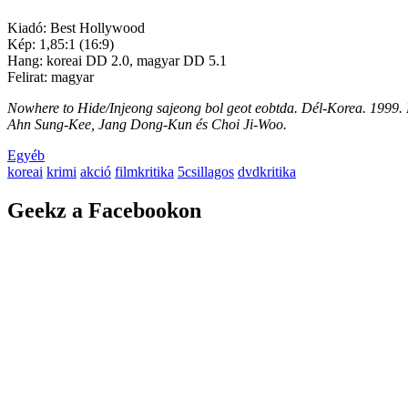
Kiadó: Best Hollywood
Kép: 1,85:1 (16:9)
Hang: koreai DD 2.0, magyar DD 5.1
Felirat: magyar
Nowhere to Hide/Injeong sajeong bol geot eobtda. Dél-Korea. 1999
Ahn Sung-Kee, Jang Dong-Kun és Choi Ji-Woo.
Egyéb
koreai
krimi
akció
filmkritika
5csillagos
dvdkritika
Geekz a Facebookon