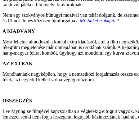
randevút játékos filmnyelvi bravúroknak.
Nem egy szokványos bűnügyi mozival van tehát dolgunk, de szerintem a
és Chuck Jones közösen újraforgatná a
Mr. Süket trükkjei
-
t?
A KIADVÁNY
Most lehetne álmodozni a koreai extra kiadásról, ami a film nemzetközi
rétegfilm megjelenése már önmagában is csodának számít. A képarány re
hang-magyar felirat kombót, úgyhogy azt mondom, egy kurva szavun
AZ EXTRÁK
Mondhatnánk nagyképűen, hogy a nemzetközi forgalmazás összes extrájá
félek, azt egyedül kellett volna végigpofáznom.
ÖSSZEGZÉS
Lee Myung-se filmjével kapcsolatban a végletekig elfogult vagyok, ke
lemezzel senki nem fogja feszegetni legújabb házimozijának határait, 