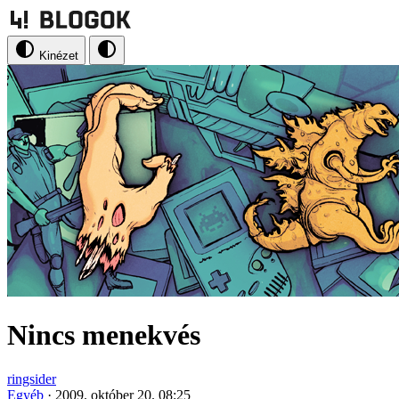
Kinézet
Nincs menekvés
ringsider
Egyéb
·
2009. október 20. 08:25