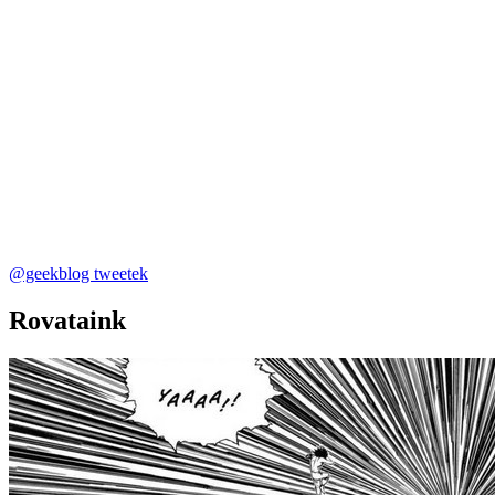
@geekblog tweetek
Rovataink