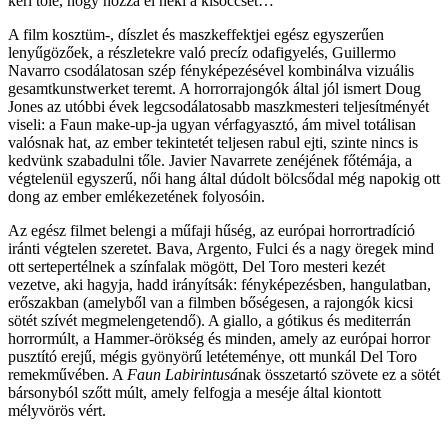
kéri tőle, hogy hozza el neki a kisöccsét…
A film kosztüm-, díszlet és maszkeffektjei egész egyszerűen
lenyűgözőek, a részletekre való precíz odafigyelés, Guillermo
Navarro csodálatosan szép fényképezésével kombinálva vizuális
gesamtkunstwerket teremt. A horrorrajongók által jól ismert Doug
Jones az utóbbi évek legcsodálatosabb maszkmesteri teljesítményét
viseli: a Faun make-up-ja ugyan vérfagyasztó, ám mivel totálisan
valósnak hat, az ember tekintetét teljesen rabul ejti, szinte nincs is
kedvünk szabadulni tőle. Javier Navarrete zenéjének főtémája, a
végtelenül egyszerű, női hang által dúdolt bölcsődal még napokig ott
dong az ember emlékezetének folyosóin.
Az egész filmet belengi a műfaji hűség, az európai horrortradíció
iránti végtelen szeretet. Bava, Argento, Fulci és a nagy öregek mind
ott sertepertélnek a színfalak mögött, Del Toro mesteri kezét
vezetve, aki hagyja, hadd irányítsák: fényképezésben, hangulatban,
erőszakban (amelyből van a filmben bőségesen, a rajongók kicsi
sötét szívét megmelengetendő). A giallo, a gótikus és mediterrán
horrormúlt, a Hammer-örökség és minden, amely az európai horror
pusztító erejű, mégis gyönyörű letéteménye, ott munkál Del Toro
remekművében. A
Faun Labirintusá
nak összetartó szövete ez a sötét
bársonyból szőtt múlt, amely felfogja a meséje által kiontott
mélyvörös vért.