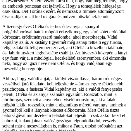
elkészítéséhez. Sikere viszont arra utal, hogy van még remény, hogy
az emberek pontosan ezt igénylik. Hogy a tömeglélek hidegsége
csak álca. Del Torónak ezért, és nemcsak a filmnek adományozott
Oscar-díjak miatt kell magára és művére büszkének lennie.
A tizenegy éves Ofélia és terhes édesanyja a spanyol
polgárháborúval hátuk mögött érkezik meg egy sűrű sötét erdő által
körbezárt, erődítményszerű malomba, ahol mostohaapja, Vidal
kapitány az úr. A kislány figyelmét még aznap felkelti egy furcsa,
félig szitakötő-félig ember szerzet, aki Oféliát a közelben található,
ősi labirintus-kert legbelsejébe csábítja. Az útvesztő közepén a lányt
egy faun várja, a mitológiai, kecskelábú szörnyember, aki elmondja
neki, hogy az igazi neve nem Ofélia, és hogy valójában egy
mesevilág hercegnője.
Ahhoz, hogy valódi apját, a királyt viszontlássa, három rémséges
veszéllyel járó feladatot kell teljesítenie – ám az egyre féktelenebb
pszichopata, a fasiszta Vidal kapitány az, aki a valódi fenyegetést
jelenti, Ofélia és az anyja számára egyaránt. Rosszabb, mint a
hórihorgas, szemeit a tenyerében viselő monstrum, aki a falak
mögött lakik; rosszabb, mint a gigantikus méretű varangy, aminek a
gyomrából kell a lánynak kincset előkotornia. Mert Ofélia tiszta
bátorságával mindezeket a feladatokat teljesíti – csak akkor kezd el
habozni, kalandjainak valóságosságán elgondolkodni, veszélyt
sejteni már a mesevilágban is, mikor a Faun, utolsó próbaként azt