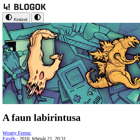
Kinézet
A faun labirintusa
Wostry Ferenc
Egyéb
·
2010. február 21. 20:31