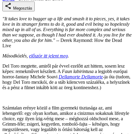
Megosztás
"It takes love to bugger up a life and smash it to pieces, yes, it takes
love in its stranger forms to do it, good and evil being so hopelessly
mixed up in all of us. Everything is far more complex and serious
than we suppose, as though I had ever doubted it. As you live for the
other, you also die for him."
-- Derek Raymond: How the Dead
Live
Másodközlés,
először itt jelent meg
.
Del Toro megtette, amiről pár évvel ezelőtt azt hittem, sosem lesz
képes: remekművet készített. A
Faun labirintusa
a legjobb európai
horror-fantasy Michele Soavi
Dellamorte Dellamorte
-ja óta (tudom,
hogy Del Toro mexikói, de a stáb kilencven százaléka, a helyszínek
és a pénz a filmet inkább köti az öreg kontinenshez.)
Számtalan erénye közül a film gyermeki tisztasága az, ami
lehengerlő: egy olyan korban, amikor a cinizmus sokaknak lifestyle
choice, egy ilyen ízig-vérig mese – méghozzá oldschool mese, a
Grimm-féle; zsigeri, kegyetlen, romboló-fajta – kétséges, hogy
megszülessen, vagy legalább is óriási bátorság kell az