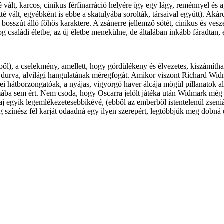
é vált, karcos, cinikus férfinarráció helyére így egy lágy, reménnyel és
tté vált, egyébként is ebbe a skatulyába sorolták, társaival együtt). Aká
n bosszút álló főhős karaktere. A zsánerre jellemző sötét, cinikus és vesz
og családi életbe, az új életbe menekülne, de általában inkább fáradtan,
ől), a cselekmény, amellett, hogy gördülékeny és élvezetes, kiszámítható
m durva, alvilági hangulatának méregfogát. Amikor viszont Richard Widma
sei hátborzongatóak, a nyájas, vigyorgó haver álcája mögül pillanatok al
ba sem ért. Nem csoda, hogy Oscarra jelölt játéka után Widmark még jó
aj egyik legemlékezetesebbikévé, (ebből az emberből istentelenül zseniál
színész fél karját odaadná egy ilyen szerepért, legtöbbjük meg dobná ut