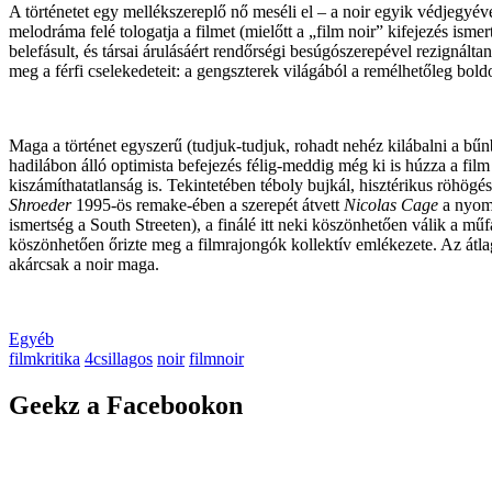
A történetet egy mellékszereplő nő meséli el – a noir egyik védjegyév
melodráma felé tologatja a filmet (mielőtt a „film noir” kifejezés ismer
belefásult, és társai árulásáért rendőrségi besúgószerepével rezignálta
meg a férfi cselekedeteit: a gengszterek világából a remélhetőleg bold
Maga a történet egyszerű (tudjuk-tudjuk, rohadt nehéz kilábalni a bűnb
hadilábon álló optimista befejezés félig-meddig még ki is húzza a fil
kiszámíthatatlanság is. Tekintetében téboly bujkál, hisztérikus röhögé
Shroeder
1995-ös remake-ében a szerepét átvett
Nicolas Cage
a nyomá
ismertség a South Streeten), a finálé itt neki köszönhetően válik a műf
köszönhetően őrizte meg a filmrajongók kollektív emlékezete. Az átlag 
akárcsak a noir maga.
Egyéb
filmkritika
4csillagos
noir
filmnoir
Geekz a Facebookon