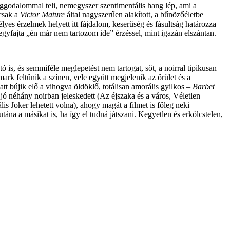
 aggodalommal teli, nemegyszer szentimentális hang lép, ami a
rcsak a
Victor Mature
által nagyszerűen alakított, a bűnözőéletbe
élyes érzelmek helyett itt fájdalom, keserűség és fásultság határozza
 egyfajta „én már nem tartozom ide” érzéssel, mint igazán elszántan.
 is, és semmiféle meglepetést nem tartogat, sőt, a noirral tipikusan
rk feltűnik a színen, vele együtt megjelenik az őrület és a
att bújik elő a vihogva öldöklő, totálisan amorális gyilkos –
Barbet
 néhány noirban jeleskedett (Az éjszaka és a város, Véletlen
is Joker lehetett volna), ahogy magát a filmet is főleg neki
ána a másikat is, ha így el tudná játszani. Kegyetlen és erkölcstelen,