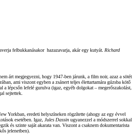
 haverja felbukkanásakor hazazavarja, akár egy kutyát.
Richard
nem árt megjegyezni, hogy 1947-ben járunk, a film noir, azaz a sötét
ban, ami viszont egyben a zsánert teljes élettartamára gúzsba kötő
l a lépcsőn lefelé gurulva (igaz, egyéb dolgokat – megerőszakolást,
l sejtettek.
 New Yorkban, eredeti helyszíneken rögzítette (ahogy az egy évvel
kotások esetében. Igaz,
Jules Dassin
ugyanezzel a módszerrel sokkal
egzik és szinte saját akarata van. Viszont a csaknem dokumentarista
kős jelenetben).