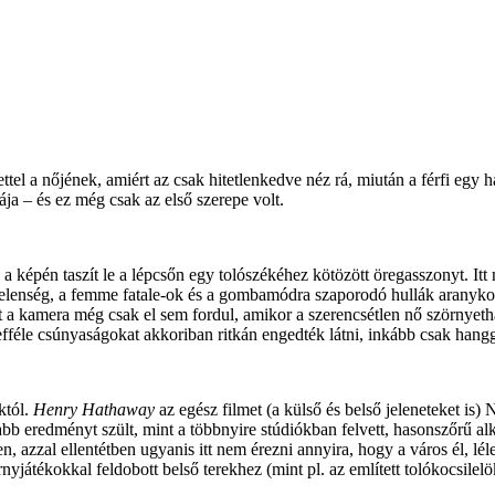
ttel a nőjének, amiért az csak hitetlenkedve néz rá, miután a férfi egy
ja – és ez még csak az első szerepe volt.
 képén taszít le a lépcsőn egy tolószékéhez kötözött öregasszonyt. Itt 
elenség, a femme fatale-ok és a gombamódra szaporodó hullák aranykorá
t a kamera még csak el sem fordul, amikor a szerencsétlen nő szörnyetha
 efféle csúnyaságokat akkoriban ritkán engedték látni, inkább csak hangga
któl.
Henry Hathaway
az egész filmet (a külső és belső jeleneteket is)
sabb eredményt szült, mint a többnyire stúdiókban felvett, hasonszőrű al
azzal ellentétben ugyanis itt nem érezni annyira, hogy a város él, lél
rnyjátékokkal feldobott belső terekhez (mint pl. az említett tolókocsilelö