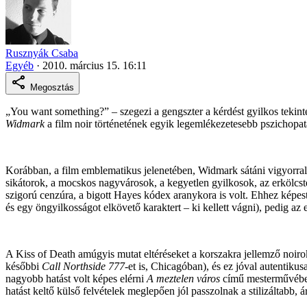
Rusznyák Csaba
Egyéb
·
2010. március 15. 16:11
Megosztás
„You want something?” – szegezi a gengszter a kérdést gyilkos tekinte
Widmark
a film noir történetének egyik legemlékezetesebb pszichopatá
Korábban, a film emblematikus jelenetében, Widmark sátáni vigyorral a
sikátorok, a mocskos nagyvárosok, a kegyetlen gyilkosok, az erkölcst
szigorú cenzúra, a bigott Hayes kódex aranykora is volt. Ehhez képes
és egy öngyilkosságot elkövető karaktert – ki kellett vágni), pedig az
A Kiss of Death amúgyis mutat eltéréseket a korszakra jellemző noiro
későbbi
Call Northside 777
-et is, Chicagóban), és ez jóval autentiku
nagyobb hatást volt képes elérni
A meztelen város
című mesterművében, 
hatást keltő külső felvételek meglepően jól passzolnak a stilizáltabb, á