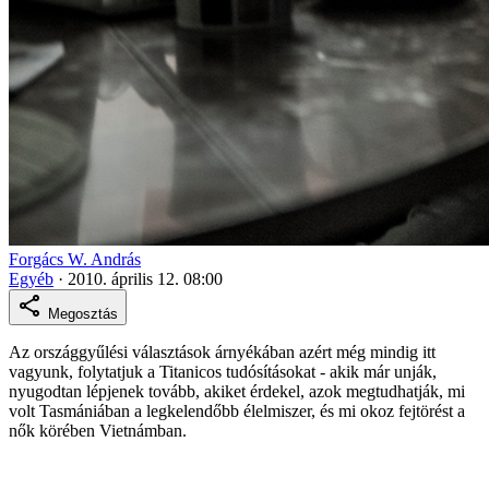
Forgács W. András
Egyéb
·
2010. április 12. 08:00
Megosztás
Az országgyűlési választások árnyékában azért még mindig itt
vagyunk, folytatjuk a Titanicos tudósításokat - akik már unják,
nyugodtan lépjenek tovább, akiket érdekel, azok megtudhatják, mi
volt Tasmániában a legkelendőbb élelmiszer, és mi okoz fejtörést a
nők körében Vietnámban.