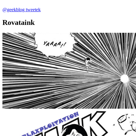
@geekblog tweetek
Rovataink