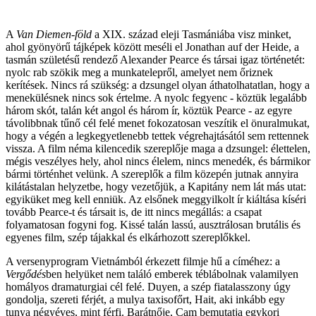
A
Van Diemen-föld
a XIX. század eleji Tasmániába visz minket,
ahol gyönyörű tájképek közöt
t meséli el Jonathan auf der Heide, a
tasmán születésű rendező Alexander Pearce és társai igaz történetét:
nyolc rab szökik meg a munkatelepről, amelyet nem őriznek
kerítések. Nincs rá szükség: a dzsungel olyan áthatolhatatlan, hogy a
menekülésnek nincs sok értelme. A nyolc fegyenc - köztük legalább
három skót, talán két angol és három ír, köztük Pearce -
az egyre
távolibbnak tűnő cél felé menet fokozatosan veszítik el önuralmukat,
hogy a végén a legkegyetlenebb tettek végrehajtásától sem rettennek
vissza. A film néma kilencedik szereplője maga a dzsungel: élettelen,
mégis veszélyes hely, ahol nincs élelem, nincs menedék, és bármikor
bármi történhet velünk. A szereplők a film közepén jutnak annyira
kilátástalan helyzetbe, hogy vezetőjük, a Kapitány nem lát más utat:
egyiküket meg kell enniük. Az elsőnek meggyilkolt ír kiáltása kíséri
tovább Pearce-t és társait is, de itt nincs megállás: a csapat
folyamatosan fogyni fog. Kissé talán lassú, ausztrálosan brutális és
egyenes film, szép tájakkal és elkárhozott szereplőkkel.
A versenyprogram Vietnámból
érkezett filmje hű a címéhez: a
Vergődés
ben helyüket nem találó emberek téblábolnak valamilyen
homályos dramaturgiai cél felé. Duyen, a szép fiatalasszony úgy
gondolja, szereti férjét, a mulya taxisofőrt, Hait, aki inkább egy
tunya négyéves, mint férfi. Barátnője, Cam bemutatja egykori