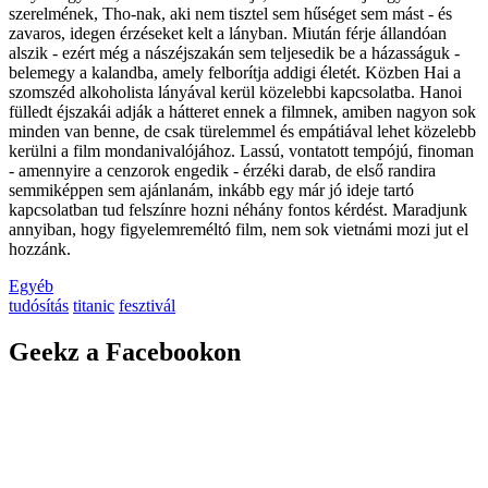
szerelmének, Tho-nak, aki nem tisztel sem hűséget sem mást - és
zavaros, idegen érzéseket kelt a lányban. Miután férje állandóan
alszik - ezért még a nászéjszakán sem teljese
dik be a házasságuk -
belemegy a kalandba, amely felborítja addigi életét. Közben Hai a
szomszéd alkoholista lányával kerül közelebbi kapcsolatba. Hanoi
fülledt éjszakái adják a hátteret ennek a filmnek, amiben nagyon sok
minden van benne, de csak türelemmel és empátiával lehet közelebb
kerülni a film mondanivalójához. Lassú, vontatott tempójú, finoman
- amennyire a cenzorok engedik - érzéki darab, de első randira
semmiképpen sem ajánlanám
, inkább egy már jó ideje tartó
kapcsolatban tud felszínre hozni néhány fontos kérdést. Maradjunk
annyiban, hogy figyelemreméltó film, nem sok vietnámi mozi jut el
hozzánk.
Egyéb
tudósítás
titanic
fesztivál
Geekz a Facebookon