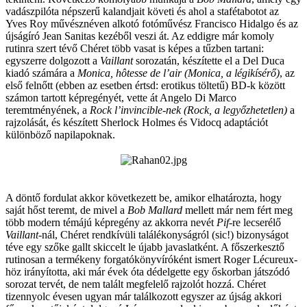
vadászpilóta népszerű kalandjait követi és ahol a stafétabotot az
Yves Roy művésznéven alkotó fotóművész Francisco Hidalgo és az
újságíró Jean Sanitas kezéből veszi át. Az eddigre már komoly
rutinra szert tévő Chéret több vasat is képes a tűzben tartani:
egyszerre dolgozott a
Vaillant
sorozatán, készítette el a Del Duca
kiadó számára a
Monica, hôtesse de l’air (Monica, a légikísérő)
, az
első felnőtt (ebben az esetben értsd: erotikus töltetű) BD-k között
számon tartott képregényét, vette át Angelo Di Marco
teremtményének, a
Rock l’invincible-nek (Rock, a legyőzhetetlen)
a
rajzolását, és készített Sherlock Holmes és Vidocq adaptációt
különböző napilapoknak.
A döntő fordulat akkor következett be, amikor elhatározta, hogy
saját hőst teremt, de mivel a
Bob Mallard
mellett már nem fért meg
több modern témájú képregény az akkorra nevét
Pif-
re lecserélő
Vaillant
-nál, Chéret rendkívüli találékonyságról (sic!) bizonyságot
téve egy szőke gallt skiccelt le újabb javaslatként. A főszerkesztő
rutinosan a termékeny forgatókönyvíróként ismert Roger Lécureux-
höz irányította, aki már évek óta dédelgette egy őskorban játszódó
sorozat tervét, de nem talált megfelelő rajzolót hozzá. Chéret
tizennyolc évesen ugyan már találkozott egyszer az újság akkori