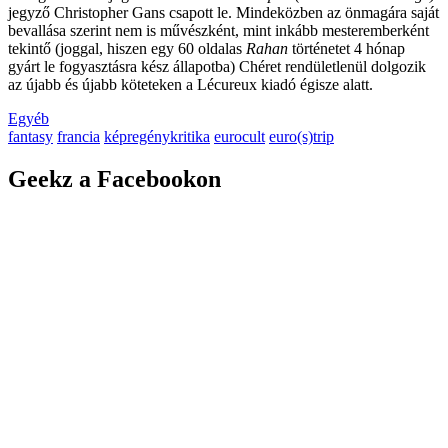
jegyző Christopher Gans csapott le. Mindeközben az önmagára saját
bevallása szerint nem is művészként, mint inkább mesteremberként
tekintő (joggal, hiszen egy 60 oldalas
Rahan
történetet 4 hónap
gyárt le fogyasztásra kész állapotba) Chéret rendületlenül dolgozik
az újabb és újabb köteteken a Lécureux kiadó égisze alatt.
Egyéb
fantasy
francia
képregénykritika
eurocult
euro(s)trip
Geekz a Facebookon