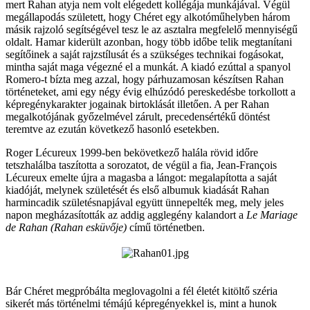
mert Rahan atyja nem volt elégedett kollégája munkájával. Végül
megállapodás született, hogy Chéret egy alkotóműhelyben három
másik rajzoló segítségével tesz le az asztalra megfelelő mennyiségű
oldalt. Hamar kiderült azonban, hogy több időbe telik megtanítani
segítőinek a saját rajzstílusát és a szükséges technikai fogásokat,
mintha saját maga végezné el a munkát. A kiadó ezúttal a spanyol
Romero-t bízta meg azzal, hogy párhuzamosan készítsen Rahan
történeteket, ami egy négy évig elhúzódó pereskedésbe torkollott a
képregénykarakter jogainak birtoklását illetően. A per Rahan
megalkotójának győzelmével zárult, precedensértékű döntést
teremtve az ezután következő hasonló esetekben.
Roger Lécureux 1999-ben bekövetkező halála rövid időre
tetszhalálba taszította a sorozatot, de végül a fia, Jean-François
Lécureux emelte újra a magasba a lángot: megalapította a saját
kiadóját, melynek születését és első albumuk kiadását Rahan
harmincadik születésnapjával együtt ünnepelték meg, mely jeles
napon megházasították az addig agglegény kalandort a
Le Mariage
de Rahan (Rahan esküvője)
című történetben.
Bár Chéret megpróbálta meglovagolni a fél életét kitöltő széria
sikerét más történelmi témájú képregényekkel is, mint a hunok