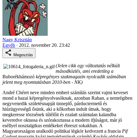
Nagy Krisztián
Egyéb
·
2012. november 20. 23:42
Megosztás
(Jelen cikk egy változtatás nélküli
másodközlés, ami eredetileg a
Buborékhámozó
képregényes szakmagazin nyolcadik számában
jelent meg nyomtatásban 2010-ben - NK)
André Chéret neve minden emberi számítás szerint vajmi keveset
mond a hazai képregényolvasóknak, azonban Rahan, a nemrégiben
negyvenedik születésnapját ünneplő, párductermetű és
hiúzügyességű ősünk, aki a kőkorban indult útnak, hogy
megkeresse törzsének túlélőit és ezalatt számtalan kalandba
keveredve oktassa és szórakoztassa a modern ifjúságot, már jó
eséllyel nosztalgikus emlékeket ébreszt sokakban. A
Magyarországon uralkodó politikai légkör kedvezett a francia
Pif
Gadget
magazin kvázi testvérlapjának számító
Kockás
oldalain