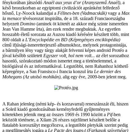
fénykorában játszódó
Anaël aux yeux d’or (Aranyszemű Anaël)
, a
késő bronzkorban az egyiptomi civilizációt apránként felfedező
hősnő, Ly-Noock kalandjai a
Félines-ben (Vadmacskák)
vagy a
Max
la menace
tévésorozat inspirálta, de a 18. századi Franciaországba
helyezett
Domino
(aminek öt kötetét az akkor még szinte ismeretlen
Jean Van Hamme írta), ám ezek rendre megbuktak. Az egyetlen
hosszabb életű sorozata az Auzou kiadó kérésére készített több, mint
800 oldalt a
L’Encyclopédie en BD (Képregényes enciklopédia)
című ifjúsági-ismeretterjesztő albumokhoz, melynek protagonistája,
a bármilyen lény vagy tárgy alakját felvenni képes android Protéo a
jóval később született
Egyszer volt, hol nem volt... az élet
sorozathoz
hasonló, szórakoztató módon ismertet meg a történelemmel, a
biológiával és az informatikával. Legutóbbi, nem Rahanhoz köthető
képregénye, a San Fransisco-i francia konzul írta
Le dernier des
Mohegans (Az utolsó mohikán)
, alig egy éve, 2009-ben jelent meg.
A Rahan jelenleg (némi kép- és korzavarral) reneszánszát éli, hiszen
a Soleil kiadó gondozásában keményfedelű gyűjteményes
kötetekben jelenik meg az összes 1969 és 1990 között a
Pif
-ben
leközölt története, a Xilam 26 részes rajzfilmet készített belőle a
fiatalabb korosztályt megcélozva, a legutóbbi pletykák szerint pedig
a megfilmesítés jogára a
Le Pacte des loups-t (Farkasok szövetsége)