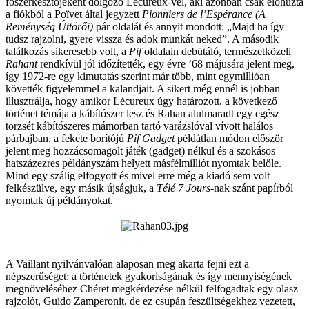
főszerkesztőjeként dolgozó Lécureux-vel, aki azonban csak előhúzta
a fiókból a Poïvet által jegyzett
Pionniers de l’Espérance (A
Reménység Úttörői)
pár oldalát és annyit mondott: „Majd ha így
tudsz rajzolni, gyere vissza és adok munkát neked”. A második
találkozás sikeresebb volt, a
Pif
oldalain debütáló, természetközeli
Rahant
rendkívül jól időzítették, egy évre ’68 májusára jelent meg,
így 1972-re egy kimutatás szerint már több, mint egymillióan
követték figyelemmel a kalandjait. A sikert még ennél is jobban
illusztrálja, hogy amikor Lécureux úgy határozott, a következő
történet témája a kábítószer lesz és Rahan alulmaradt egy egész
törzsét kábítószeres mámorban tartó varázslóval vívott halálos
párbajban, a fekete borítójú
Pif Gadget
példátlan módon először
jelent meg hozzácsomagolt játék (gadget) nélkül és a szokásos
hatszázezres példányszám helyett másfélmilliót nyomtak belőle.
Mind egy szálig elfogyott és mivel erre még a kiadó sem volt
felkészülve, egy másik újságjuk, a
Télé 7 Jours
-nak szánt papírból
nyomtak új példányokat.
A Vaillant nyilvánvalóan alaposan meg akarta fejni ezt a
népszerűséget: a történetek gyakoriságának és így mennyiségének
megnöveléséhez Chéret megkérdezése nélkül felfogadtak egy olasz
rajzolót, Guido Zamperonit, de ez csupán feszültségekhez vezetett,