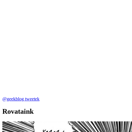
@geekblog tweetek
Rovataink