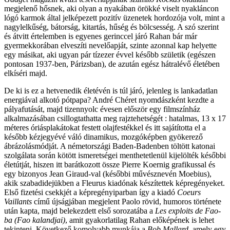
megjelenő hősnek, aki olyan a nyakában örökké viselt nyakláncon
lógó karmok által jelképezett pozitív üzenetek hordozója volt, mint a
nagylelkűség, bátorság, kitartás, hűség és bölcsesség. A szó szerint
és átvitt értelemben is egyenes gerinccel járó Rahan bár már
gyermekkorában elveszíti nevelőapját, szinte azonnal kap helyette
egy másikat, aki ugyan pár tízezer évvel később születik (egészen
pontosan 1937-ben, Párizsban), de azután egész hátralévő életében
elkíséri majd.
De ki is ez a hetvenedik életévén is túl járó, jelenleg is lankadatlan
energiával alkotó pótpapa? André Chéret nyomdászként kezdte a
pályafutását, majd tizennyolc évesen először egy filmszínház
alkalmazásában csillogtathatta meg rajztehetségét : hatalmas, 13 x 17
méteres óriásplakátokat festett olajfestékkel és itt sajátította el a
később kézjegyévé váló dinamikus, mozgóképben gyökerező
ábrázolásmódját. A németországi Baden-Badenben töltött katonai
szolgálata során kötött ismeretségei menthetetlenül kijelölték későbbi
életútját, hiszen itt barátkozott össze Pierre Koernig grafikussal és
egy bizonyos Jean Giraud-val (későbbi művésznevén Moebius),
akik szabadidejükben a Fleurus kiadónak készítettek képregényeket.
Első fizetési csekkjét a képregényiparban így a kiadó
Coeurs
Vaillants
című újságjában megjelent Paolo rövid, humoros története
után kapta, majd belekezdett első sorozatába a
Les exploits de Fao-
ba (Fao kalandjai)
, amit gyakorlatilag Rahan előképének is lehet
tekinteni. Következő komolyabb munkája a
Bob Mallard
, amely egy