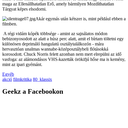
maga az Ellenállhatatlan Erő, amely bármilyen Mozdíthatatlan
Tárgyat képes elsodorni.
Akár egymás után kétszer is, mint például ebben a
filmben.
A régi vidám kópék többsége - amint az sajnálatos módon
bebizonyosodott az alatt a húsz perc alatt, amit el bírtam töltetni egy
különösen deprimáló hangulatú osztálytalálkozón - mára
hervasztóan unalmas wannabe-középosztálybeli flótásokká
korosodott. Chuck Norris felett azonban nem mert elrepülni az idő
vasfoga: az alámondásos VHS-kazetták örökifjú hőse ma is kemény,
mint az ipari gyémánt.
Egyéb
akció
filmkritika
80_klassix
Geekz a Facebookon