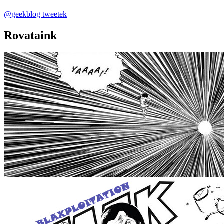
@geekblog tweetek
Rovataink