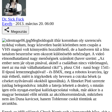
Dr. Sick Fuck
Egyéb
·
2013. március 20. 06:00
Megosztás
Megboldogult ifiúr koromban oly szerencsés
nyikhaj voltam, hogy közvetlen baráti körömben nem csupán a
VHS magnó volt könnyedén hozzáférhető, de a hardveren túl a friss
tartalom beszerzése sem okozott különösebb nehézséget. A videó
elmondhatatlanul nagy menőségnek számított (haver szerint: „Az
ember nem jár olyan pinával, akinél a családban nincs videómagnó,
mert az ma már vállalhatatlanul ciki!”), plusz C64 - naná hogy 1541-
II típusú lemezmeghajtóval! - és BMX, meg a robotos kvarcóra, így
már érthető, miért is irigykedtek oly hevesen a csicska bések (a
céseket nyilvánvaló okokból ignoráltuk). A filmeket Pisti szerezte
(utólag belegondolva: inkább a faterja lehetett a dealer), s miután
igen erős nyugat-európai kalózkapcsolatai voltak, már akkor is a
magyar bemutató előtt néztük az akcióhorrornindzsát, miközben
nem ám Duna kavicsot, hanem Toblerone csokit tömtünk az
arcunkba.
Ennek az idilli világnak Chuck Norris volt a legnagyobb hőse, akit a