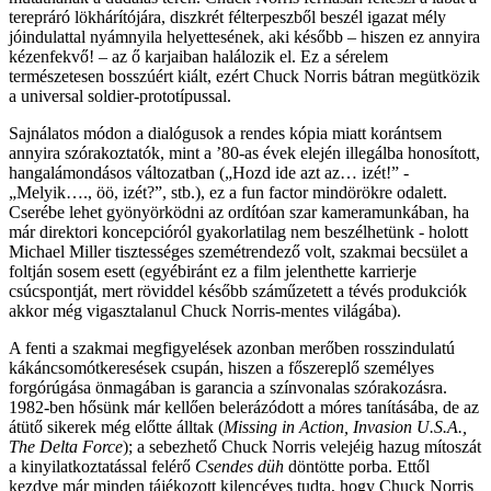
terepráró lökhárítójára, diszkrét félterpeszből beszél igazat mély
jóindulattal nyámnyila helyettesének, aki később – hiszen ez annyira
kézenfekvő! – az ő karjaiban halálozik el. Ez a sérelem
természetesen bosszúért kiált, ezért Chuck Norris bátran megütközik
a universal soldier-prototípussal.
Sajnálatos módon a dialógusok a rendes kópia miatt korántsem
annyira szórakoztatók, mint a ’80-as évek elején illegálba honosított,
hangalámondásos változatban („Hozd ide azt az… izét!” -
„Melyik…., öö, izét?”, stb.), ez a fun factor mindörökre odalett.
Cserébe lehet gyönyörködni az ordítóan szar kameramunkában, ha
már direktori koncepcióról gyakorlatilag nem beszélhetünk - holott
Michael Miller tisztességes szemétrendező volt, szakmai becsület a
foltján sosem esett (egyébiránt ez a film jelenthette karrierje
csúcspontját, mert röviddel később száműzetett a tévés produkciók
akkor még vigasztalanul Chuck Norris-mentes világába).
A fenti a szakmai megfigyelések azonban merőben rosszindulatú
kákáncsomótkeresések csupán, hiszen a főszereplő személyes
forgórúgása önmagában is garancia a színvonalas szórakozásra.
1982-ben hősünk már kellően belerázódott a móres tanításába, de az
átütő sikerek még előtte álltak (
Missing in Action, Invasion U.S.A.,
The Delta Force
); a sebezhető Chuck Norris velejéig hazug mítoszát
a kinyilatkoztatással felérő
Csendes düh
döntötte porba. Ettől
kezdve már minden tájékozott kilencéves tudta, hogy Chuck Norris