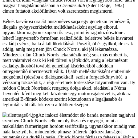
magyar hangalámondásban a
Csendes düh
(Silent Rage, 1982)
címen futtatott akciófilmben volt szerencsém megismerni.
Békés kisvárosi család huszonéves sarja egy genetikai természetű,
illegális gyógyszerkísérlet mellékhatásaként agyilag elborul,
ugyanakkor nagyon szupererős lesz; primitív ragadozóösztöne a
lehető legnyersebb formában realizálódik, beleértve békés kisvárosi
családja véres, balta általi likvidálását. Pusztít, öl és gyilkol, de csak
addig, amíg meg nem jön Chuck Norris, aki jól lekaratézza.
Mindezek után Chuck Norris lekaratézik még sok más embert is,
mert valamivel csak ki kell tölteni a játékidőt, amíg a lekaratézott
családgyilkosból további genetikai kísérletekből adódóan
önregeneráló übermensch válik. Újabb mellékhatásként emberünk
megnémul (picsába a dialógusokkal!, szólt a forgatókönyvíró), a
vérszomj fokozódik, a régi sérelmek törlesztése folyamatban van. Ily
módon Chuck Norrisnak rengeteg dolga akad, ráadásul a Néma
Leventén kívül meg kell küzdenie egy motorosgalerivel is, akik az
amerikai B-filmek kódexe szerint köztudottan a legaljasabb és
legbrutálisabb állatok ezen a földkerekségen.
Az italozó életmódot élő banda nemtelen tagjaival
szemben Chuck Norris jelleme oly tiszta és ragyogó, mint a
makulátlan farmeringen hordott seriffcsillag, ugyanakkor mindig van
nála kesztyű, ha mindenféle pimasz fráterek tájékozatlanságot
mutatnának a dudálás terén. Chuck Norris férfiasan felteszi a lábát a