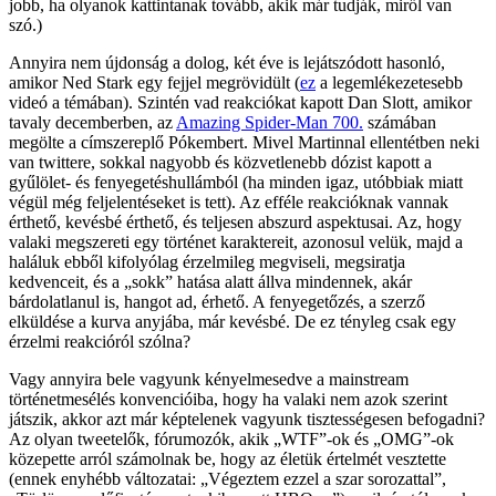
jobb, ha olyanok kattintanak tovább, akik már tudják, miről van
szó.)
Annyira nem újdonság a dolog, két éve is lejátszódott hasonló,
amikor Ned Stark egy fejjel megrövidült (
ez
a legemlékezetesebb
videó a témában). Szintén vad reakciókat kapott Dan Slott, amikor
tavaly decemberben, az
Amazing Spider-Man 700.
számában
megölte a címszereplő Pókembert. Mivel Martinnal ellentétben neki
van twittere, sokkal nagyobb és közvetlenebb dózist kapott a
gyűlölet- és fenyegetéshullámból (ha minden igaz, utóbbiak miatt
végül még feljelentéseket is tett). Az efféle reakcióknak vannak
érthető, kevésbé érthető, és teljesen abszurd aspektusai. Az, hogy
valaki megszereti egy történet karaktereit, azonosul velük, majd a
haláluk ebből kifolyólag érzelmileg megviseli, megsiratja
kedvenceit, és a „sokk” hatása alatt állva mindennek, akár
bárdolatlanul is, hangot ad, érhető. A fenyegetőzés, a szerző
elküldése a kurva anyjába, már kevésbé. De ez tényleg csak egy
érzelmi reakcióról szólna?
Vagy annyira bele vagyunk kényelmesedve a mainstream
történetmesélés konvencióiba, hogy ha valaki nem azok szerint
játszik, akkor azt már képtelenek vagyunk tisztességesen befogadni?
Az olyan tweetelők, fórumozók, akik „WTF”-ok és „OMG”-ok
közepette arról számolnak be, hogy az életük értelmét vesztette
(ennek enyhébb változatai: „Végeztem ezzel a szar sorozattal”,