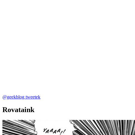
@geekblog tweetek
Rovataink