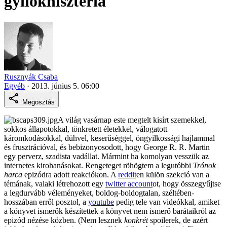
gyilokhisztéria
Rusznyák Csaba
Egyéb
·
2013. június 5. 06:00
Megosztás
A világ vasárnap este megtelt kisírt szemekkel,
sokkos állapotokkal, tönkretett életekkel, válogatott
káromkodásokkal, dühvel, keserűséggel, öngyilkossági hajlammal
és frusztrációval, és bebizonyosodott, hogy George R. R. Martin
egy perverz, szadista vadállat. Mármint ha komolyan vesszük az
internetes kirohanásokat. Rengeteget röhögtem a legutóbbi
Trónok
harca
epizódra adott reakciókon. A
reddit
en külön szekció van a
témának, valaki létrehozott egy
twitter account
ot, hogy összegyűjtse
a legdurvább véleményeket, boldog-boldogtalan, széltében-
hosszában erről posztol, a
youtube
pedig tele van videókkal, amiket
a könyvet ismerők készítettek a könyvet nem ismerő barátaikról az
epizód nézése közben. (Nem lesznek
konkrét
spoilerek, de azért