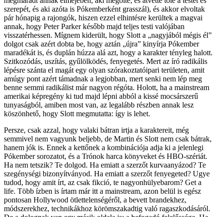
megmaradt annak elméjében, aki megölte, és átvette tőle a testét és
szerepét, és aki azóta is Pókemberként grasszál), és akkor elvoltak
pár hónapig a rajongók, hiszen ezzel elhintésre kerültek a magvai
annak, hogy Peter Parker később majd teljes testi valójában
visszatérhessen. Mígnem kiderült, hogy Slott a „nagyjából mégis él”
dolgot csak azért dobta be, hogy aztán „újra” kinyírja Pókember
maradékát is, és duplán húzza alá azt, hogy a karakter tényleg halott.
Szitkozódás, uszítás, gyűlölködés, fenyegetés. Mert az író radikális
lépésre szánta el magát egy olyan szórakoztatóipari területen, amit
amúgy pont azért támadnak a legjobban, mert senki nem lép meg
benne semmi radikálist már nagyon régóta. Holott, ha a mainstream
amerikai képregény ki tud majd lépni abból a kissé mocsárszerű
tunyaságból, amiben most van, az legalább részben annak lesz
köszönhető, hogy Slott megmutatta: így is lehet.
Persze, csak azzal, hogy valaki bátran irtja a karaktereit, még
semmivel nem vagyunk beljebb, de Martin és Slott nem csak bátrak,
hanem jók is. Ennek a kettőnek a kombinációja adja ki a jelenlegi
Pókember sorozatot, és a Trónok harca könyveket és HBO-szériát.
Ha nem tetszik? Te dolgod. Ha emiatt a szerzőt kurvaanyázod? Te
szegénységi bizonyítványod. Ha emiatt a szerzőt fenyegeted? Ugye
tudod, hogy amit írt, az csak fikció, te nagyonhülyebarom? Get a
life. Több ízben is írtam már itt a mainstream, azon belül is egész
pontosan Hollywood ötlettelenségéről, a bevett brandekhez,
módszerekhez, technikákhoz körömszakadtig való ragaszkodásáról.