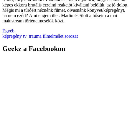
képes ekkora brutális érzelmi reakciót kiváltani belőlük, az jó dolog.
Mégis mi a túróért néznénk filmet, olvasnánk könyvet/képregényt,
ha nem ezért? Ami engem illet: Martin és Slott a hőseim a mai
mainstream történetmesélők közt.
Egyéb
képregény
tv_trauma
filmelmélet
sorozat
Geekz a Facebookon