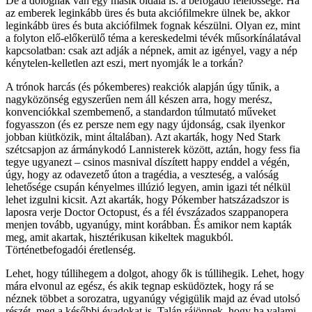
De a dolognak van egy másik oldala is: a befogadó felelőssége. Ha
az emberek leginkább üres és buta akciófilmekre ülnek be, akkor
leginkább üres és buta akciófilmek fognak készülni. Olyan ez, mint
a folyton elő-előkerülő téma a kereskedelmi tévék műsorkínálatával
kapcsolatban: csak azt adják a népnek, amit az igényel, vagy a nép
kénytelen-kelletlen azt eszi, mert nyomják le a torkán?
A trónok harcás (és pókemberes) reakciók alapján úgy tűnik, a
nagyközönség egyszerűen nem áll készen arra, hogy merész,
konvenciókkal szembemenő, a standardon túlmutató műveket
fogyasszon (és ez persze nem egy nagy újdonság, csak ilyenkor
jobban kiütközik, mint általában). Azt akarták, hogy Ned Stark
szétcsapjon az ármánykodó Lannisterek között, aztán, hogy fess fia
tegye ugyanezt – csinos masnival díszített happy enddel a végén,
úgy, hogy az odavezető úton a tragédia, a veszteség, a valóság
lehetősége csupán kényelmes illúzió legyen, amin igazi tét nélkül
lehet izgulni kicsit. Azt akarták, hogy Pókember hatszázadszor is
laposra verje Doctor Octopust, és a fél évszázados szappanopera
menjen tovább, ugyanúgy, mint korábban. És amikor nem kapták
meg, amit akartak, hisztérikusan kikeltek magukból.
Történetbefogadói éretlenség.
Lehet, hogy túllihegem a dolgot, ahogy ők is túllihegik. Lehet, hogy
mára elvonul az egész, és akik tegnap esküdöztek, hogy rá se
néznek többet a sorozatra, ugyanúgy végigülik majd az évad utolsó
részét, meg a későbbi évadokat is. Talán rájönnek, hogy ha valami