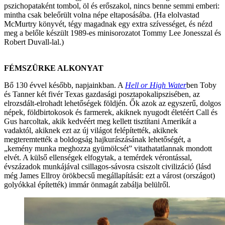
pszichopataként tombol, öl és erőszakol, nincs benne semmi emberi:
mintha csak beleőrült volna népe eltaposásába. (Ha elolvastad
McMurtry könyvét, tégy magadnak egy extra szívességet, és nézd
meg a belőle készült 1989-es minisorozatot Tommy Lee Jonesszal és
Robert Duvall-lal.)
FÉMSZÜRKE ALKONYAT
Bő 130 évvel később, napjainkban. A
Hell or High Water
ben Toby
és Tanner két fivér Texas gazdasági posztapokalipszisében, az
elrozsdált-elrohadt lehetőségek földjén. Ők azok az egyszerű, dolgos
népek, földbirtokosok és farmerek, akiknek nyugodt életéért Call és
Gus harcoltak, akik kedvéért meg kellett tisztítani Amerikát a
vadaktól, akiknek ezt az új világot felépítették, akiknek
megteremtették a boldogság hajkurászásának lehetőségét, a
„kemény munka meghozza gyümölcsét” vitathatatlannak mondott
elvét. A külső ellenségek elfogytak, a temérdek vérontással,
évszázadok munkájával csillagos-sávosra csiszolt civilizáció (lásd
még James Ellroy örökbecsű megállapítását: ezt a várost (országot)
golyókkal építették) immár önmagát zabálja belülről.