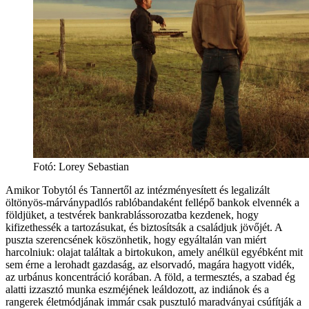
Fotó:
Lorey Sebastian
Amikor Tobytól és Tannertől az intézményesített és legalizált
öltönyös-márványpadlós rablóbandaként fellépő bankok elvennék a
földjüket, a testvérek bankrablássorozatba kezdenek, hogy
kifizethessék a tartozásukat, és biztosítsák a családjuk jövőjét. A
puszta szerencsének köszönhetik, hogy egyáltalán van miért
harcolniuk: olajat találtak a birtokukon, amely anélkül egyébként mit
sem érne a lerohadt gazdaság, az elsorvadó, magára hagyott vidék,
az urbánus koncentráció korában. A föld, a termesztés, a szabad ég
alatti izzasztó munka eszméjének leáldozott, az indiánok és a
rangerek életmódjának immár csak pusztuló maradványai csúfítják a