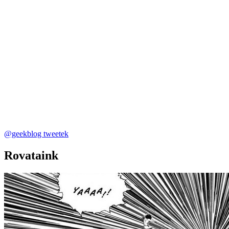
@geekblog tweetek
Rovataink