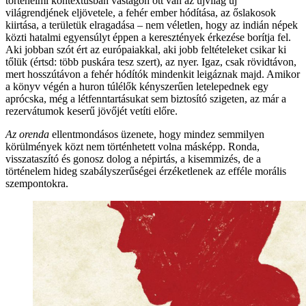
történelmi kontextusban vastagon ott van az újvilág új
világrendjének eljövetele, a fehér ember hódítása, az őslakosok
kiirtása, a területük elragadása – nem véletlen, hogy az indián népek
közti hatalmi egyensúlyt éppen a keresztények érkezése borítja fel.
Aki jobban szót ért az európaiakkal, aki jobb feltételeket csikar ki
tőlük (értsd: több puskára tesz szert), az nyer. Igaz, csak rövidtávon,
mert hosszútávon a fehér hódítók mindenkit leigáznak majd. Amikor
a könyv végén a huron túlélők kényszerűen letelepednek egy
aprócska, még a létfenntartásukat sem biztosító szigeten, az már a
rezervátumok keserű jövőjét vetíti előre.
Az orenda
ellentmondásos üzenete, hogy mindez semmilyen
körülmények közt nem történhetett volna másképp. Ronda,
visszataszító és gonosz dolog a népirtás, a kisemmizés, de a
történelem hideg szabályszerűségei érzéketlenek az efféle morális
szempontokra.