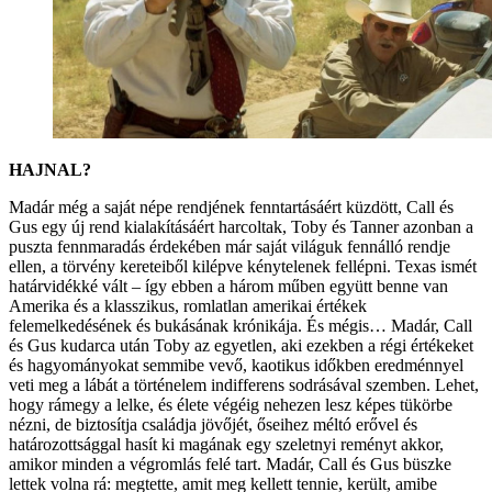
HAJNAL?
Madár még a saját népe rendjének fenntartásáért küzdött, Call és
Gus egy új rend kialakításáért harcoltak, Toby és Tanner azonban a
puszta fennmaradás érdekében már saját világuk fennálló rendje
ellen, a törvény kereteiből kilépve kénytelenek fellépni. Texas ismét
határvidékké vált – így ebben a három műben együtt benne van
Amerika és a klasszikus, romlatlan amerikai értékek
felemelkedésének és bukásának krónikája. És mégis… Madár, Call
és Gus kudarca után Toby az egyetlen, aki ezekben a régi értékeket
és hagyományokat semmibe vevő, kaotikus időkben eredménnyel
veti meg a lábát a történelem indifferens sodrásával szemben. Lehet,
hogy rámegy a lelke, és élete végéig nehezen lesz képes tükörbe
nézni, de biztosítja családja jövőjét, őseihez méltó erővel és
határozottsággal hasít ki magának egy szeletnyi reményt akkor,
amikor minden a végromlás felé tart. Madár, Call és Gus büszke
lettek volna rá: megtette, amit meg kellett tennie, került, amibe