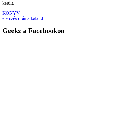
került.
KÖNYV
elemzés
dráma
kaland
Geekz a Facebookon