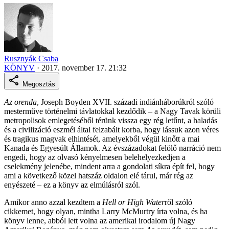
Rusznyák Csaba
KÖNYV
·
2017. november 17. 21:32
Megosztás
Az orenda
, Joseph Boyden XVII. századi indiánháborúkról szóló
mesterműve történelmi távlatokkal kezdődik – a Nagy Tavak körüli
metropolisok emlegetéséből térünk vissza egy rég letűnt, a haladás
és a civilizáció eszméi által felzabált korba, hogy lássuk azon véres
és tragikus magvak elhintését, amelyekből végül kinőtt a mai
Kanada és Egyesült Államok. Az évszázadokat felölő narráció nem
engedi, hogy az olvasó kényelmesen belehelyezkedjen a
cselekmény jelenébe, mindent arra a gondolati síkra épít fel, hogy
ami a következő közel hatszáz oldalon elé tárul, már rég az
enyészeté – ez a könyv az elmúlásról szól.
Amikor anno azzal kezdtem a
Hell or High Water
ről szóló
cikkemet, hogy olyan, mintha Larry McMurtry írta volna, és ha
könyv lenne, abból lett volna az amerikai irodalom új Nagy