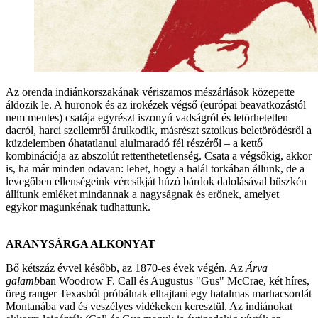
Az orenda indiánkorszakának vériszamos mészárlások közepette
áldozik le. A huronok és az irokézek végső (európai beavatkozástól
nem mentes) csatája egyrészt iszonyú vadságról és letörhetetlen
dacról, harci szellemről árulkodik, másrészt sztoikus beletörődésről a
küzdelemben óhatatlanul alulmaradó fél részéről – a kettő
kombinációja az abszolút rettenthetetlenség. Csata a végsőkig, akkor
is, ha már minden odavan: lehet, hogy a halál torkában állunk, de a
levegőben ellenségeink vércsíkját húzó bárdok dalolásával büszkén
állítunk emléket mindannak a nagyságnak és erőnek, amelyet
egykor magunkénak tudhattunk.
ARANYSÁRGA ALKONYAT
Bő kétszáz évvel később, az 1870-es évek végén. Az
Árva
galamb
ban Woodrow F. Call és Augustus "Gus" McCrae, két híres,
öreg ranger Texasból próbálnak elhajtani egy hatalmas marhacsordát
Montanába vad és veszélyes vidékeken keresztül. Az indiánokat