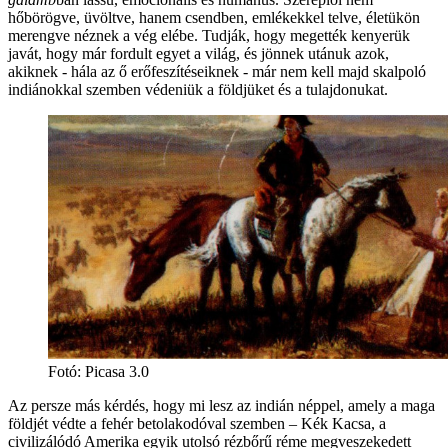
hőbörögve, üvöltve, hanem csendben, emlékekkel telve, életükön
merengve néznek a vég elébe. Tudják, hogy megették kenyerük
javát, hogy már fordult egyet a világ, és jönnek utánuk azok,
akiknek - hála az ő erőfeszítéseiknek - már nem kell majd skalpoló
indiánokkal szemben védeniük a földjüket és a tulajdonukat.
Fotó:
Picasa 3.0
Az persze más kérdés, hogy mi lesz az indián néppel, amely a maga
földjét védte a fehér betolakodóval szemben – Kék Kacsa, a
civilizálódó Amerika egyik utolsó rézbőrű réme megveszekedett