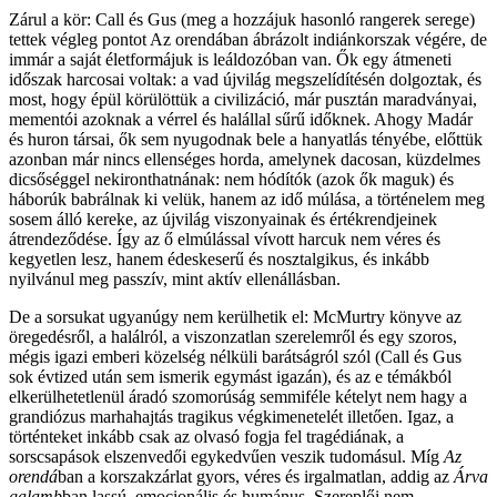
Zárul a kör: Call és Gus (meg a hozzájuk hasonló rangerek serege)
tettek végleg pontot Az orendában ábrázolt indiánkorszak végére, de
immár a saját életformájuk is leáldozóban van. Ők egy átmeneti
időszak harcosai voltak: a vad újvilág megszelídítésén dolgoztak, és
most, hogy épül körülöttük a civilizáció, már pusztán maradványai,
mementói azoknak a vérrel és halállal sűrű időknek. Ahogy Madár
és huron társai, ők sem nyugodnak bele a hanyatlás tényébe, előttük
azonban már nincs ellenséges horda, amelynek dacosan, küzdelmes
dicsőséggel nekironthatnának: nem hódítók (azok ők maguk) és
háborúk babrálnak ki velük, hanem az idő múlása, a történelem meg
sosem álló kereke, az újvilág viszonyainak és értékrendjeinek
átrendeződése. Így az ő elmúlással vívott harcuk nem véres és
kegyetlen lesz, hanem édeskeserű és nosztalgikus, és inkább
nyilvánul meg passzív, mint aktív ellenállásban.
De a sorsukat ugyanúgy nem kerülhetik el: McMurtry könyve az
öregedésről, a halálról, a viszonzatlan szerelemről és egy szoros,
mégis igazi emberi közelség nélküli barátságról szól (Call és Gus
sok évtized után sem ismerik egymást igazán), és az e témákból
elkerülhetetlenül áradó szomorúság semmiféle kételyt nem hagy a
grandiózus marhahajtás tragikus végkimenetelét illetően. Igaz, a
történteket inkább csak az olvasó fogja fel tragédiának, a
sorscsapások elszenvedői egykedvűen veszik tudomásul. Míg
Az
orendá
ban a korszakzárlat gyors, véres és irgalmatlan, addig az
Árva
galamb
ban lassú, emocionális és humánus. Szereplői nem