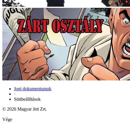
Jogi dokumentumok
·
Sütibeállítások
© 2026 Magyar Jeti Zrt.
Vége