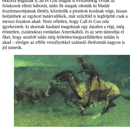
ekkorra leigázták (Call és Gus maguk is évtizedekig vívták az
őslakosok elleni háborút, talán ők maguk oltották ki Madár
leszármazottjainak életét), közeledik a pionírok korának vége, lassan
beépülnek az egykori határvidékek, már szűzföld is legfeljebb csak a
messzi északon akad. Nem véletlen, hogy Call és Gus oda
igyekeznek: ki akarnak hasítani maguknak egy darabot a régi, még
érintetlen, (számukra) romlatlan Amerikából, és az sem tántorítja el
őket, hogy arrafelé talán még leöletlen/megszelídítetlen indián is
akad – elvégre az efféle veszélyekkel számoló életformát nagyon is
jól ismerik.