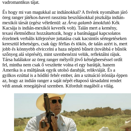
vadromantikus tájat.
És hogy mi van magukkal az indiánokkal? A fivérek nyomában járó
öreg ranger játékos-haveri rasszista beszólásokkal piszkálja indián-
mexikói társát (egész véletlenül: az
Árva galamb
ámokfutó Kék
Kacsája is indián-mexikói keverék volt). Talán mert a kemény,
texasi életmódhoz hozzátartozik, hogy a barátsággal kapcsolatos
érzelmek verbális kifejezésre juttatása csak kacsintós sértegetéseken
keresztül lehetséges, csak úgy férfias és tökös, de talán azért is, mert
jobb és könnyebb elviccelni a haza népirtó bűneit (továbbá e bűnök
szőnyeg alá söprését), mint szembenézni velük, reflektálni rájuk.
Társa halálakor az öreg ranger mélyről jövő kétségbeeséssel ordít
fel, mintha nem csak ő veszítette volna el egy barátját, hanem
Amerika is a múltjának egyik utolsó darabját, relikviáját. És a
gyilkos ezúttal is a hódító fehér ember, ám a szituáció iróniája éppen
az, hogy az indián ranger a saját népét eltaposó társadalmi rendet
védi annak renegátjával szemben. Kifordult magából a világ.