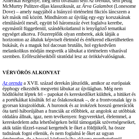
Amerikai Regénye, még nem olvastam sem
Az orendá
t, sem pedig
McMurtry Pulitzer-díjas klasszikusát, az
Árva Galamb
ot (Lonesome
Dove) – amely nagyjából a hiányzó történelmi fikciós láncszem a
két másik mű között. Mindhárom az újvilág egy-egy korszakának
elmúlásáról mesél, együtt bő háromszáz évet foglalva keretbe,
egymástól függetlenül, szándékolatlanul is lenyűgöző tematikai
egységet alkotva. Főszereplőik olyan emberek, akik látják a
horizonton az általuk képviselt életmód és értékrend elkerülhetetlen
bukását, és a maguk hol dacosan brutális, hol egykedvűen
melankolikus módján megvetik a lábukat a történelem viharával
szemben. Erőfeszítéseikből siratódal lesz az örökkévalóságnak.
VÉRVÖRÖS ALKONYAT
Az orenda
a XVII. század derekán játszódik, amikor az európaiak
épphogy elkezdték megvetni lábukat az újvilágban. Még nem
hódítóként léptek fel – papokat és kereskedőket küldtek, a hitüket és
a portékáikat kínálták fel az őslakosoknak –, de a frontvonalak így is
gyorsan kirajzolódtak. A huronok és az irokézek hosszú generációk
óta tartó háborújában a franciák az előbbiek, az angolok az utóbbiak
oldalára állnak, igaz, nem tevékenyen: fegyverekkel, élelemmel, a
kereskedelem adta lehetőségeken belül támogatják szövetségeseiket,
akik talán tűzzel-vassal kergetnék le őket a földjükről, ha össze
tudnának fogni ellenük, és nem foglalná le őket az ugyan
értelmetlen, de a bosszú körforgásába akkorra menthetetlenül