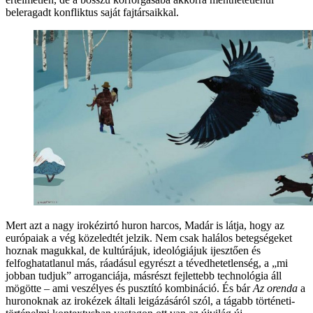
beleragadt konfliktus saját fajtársaikkal.
Mert azt a nagy irokézirtó huron harcos, Madár is látja, hogy az
európaiak a vég közeledtét jelzik. Nem csak halálos betegségeket
hoznak magukkal, de kultúrájuk, ideológiájuk ijesztően és
felfoghatatlanul más, ráadásul egyrészt a tévedhetetlenség, a „mi
jobban tudjuk” arroganciája, másrészt fejlettebb technológia áll
mögötte – ami veszélyes és pusztító kombináció. És bár
Az orenda
a
huronoknak az irokézek általi leigázásáról szól, a tágabb történeti-