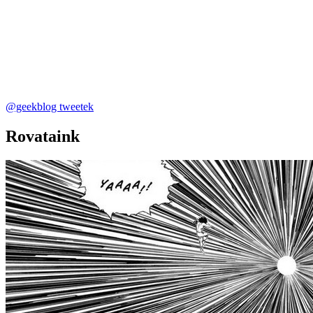
@geekblog tweetek
Rovataink