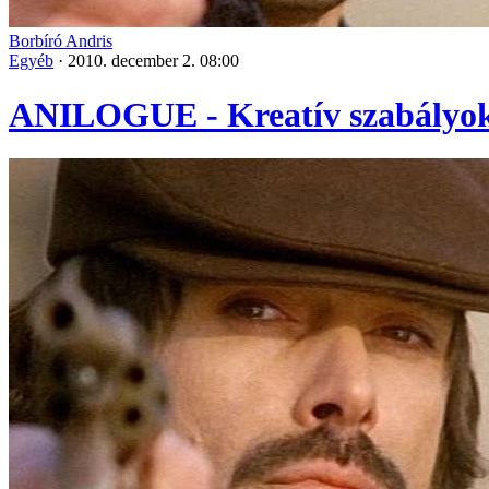
Borbíró Andris
Egyéb
·
2010. december 2. 08:00
ANILOGUE - Kreatív szabályo