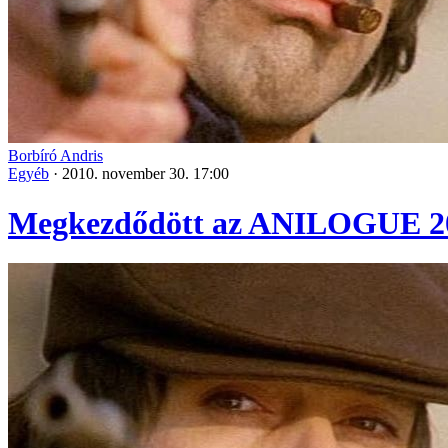
Borbíró Andris
Egyéb
·
2010. november 30. 17:00
Megkezdődött az ANILOGUE 2