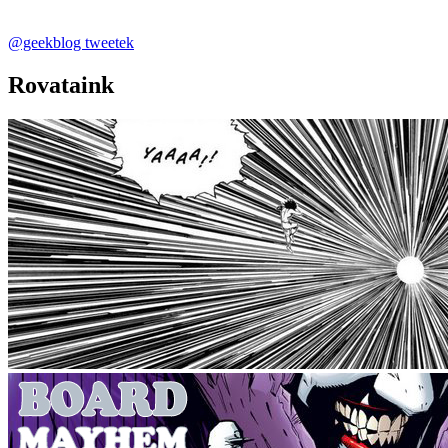
@geekblog tweetek
Rovataink