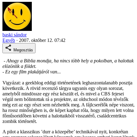
baski sándor
Egyéb
·
2007. október 12. 07:42
Megosztás
- Ahogy a Biblia mondja, ha nincs több hely a pokolban, a halottak
elözönlik a földet.
- Ez egy film plakátjáról van...
Vigyázat: a geekblog eddigi történetének leghaszontalanabb posztja
következik. A rövid recenzió tárgya ugyanis egy olyan sorozat,
amelyből mindössze egy rész készült el, és mivel a CBS fejesei
végül nem bólintottak rá a projektre, az oldschool módon tévézők
még ezt az egy részt sem nézhették meg. A fájlcserélők népe viszont,
ha rossz minőségben is, de képet kaphat róla, hogy milyen lett volna
főműsoridőben követni a halottaikból visszatérő, családcentrikus
zombik történetét.
A pilot a klasszikus ’durr a közepébe’ technikával nyit, konkrétan