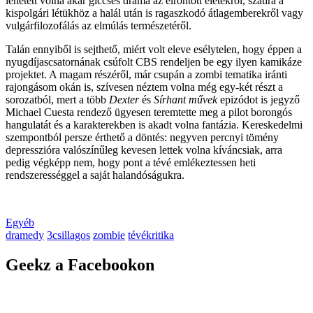
lehetett volna akár giccses dráma az elrontott életekről, szatíra a
kispolgári létükhöz a halál után is ragaszkodó átlagemberekről vagy
vulgárfilozofálás az elmúlás természetéről.
Talán ennyiből is sejthető, miért volt eleve esélytelen, hogy éppen a
nyugdíjascsatornának csúfolt CBS rendeljen be egy ilyen kamikáze
projektet. A magam részéről, már csupán a zombi tematika iránti
rajongásom okán is, szívesen néztem volna még egy-két részt a
sorozatból, mert a több
Dexter
és
Sírhant művek
epizódot is jegyző
Michael Cuesta rendező ügyesen teremtette meg a pilot borongós
hangulatát és a karakterekben is akadt volna fantázia. Kereskedelmi
szempontból persze érthető a döntés: negyven percnyi tömény
depresszióra valószínűleg kevesen lettek volna kíváncsiak, arra
pedig végképp nem, hogy pont a tévé emlékeztessen heti
rendszerességgel a saját halandóságukra.
Egyéb
dramedy
3csillagos
zombie
tévékritika
Geekz a Facebookon