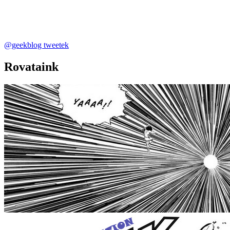
@geekblog tweetek
Rovataink