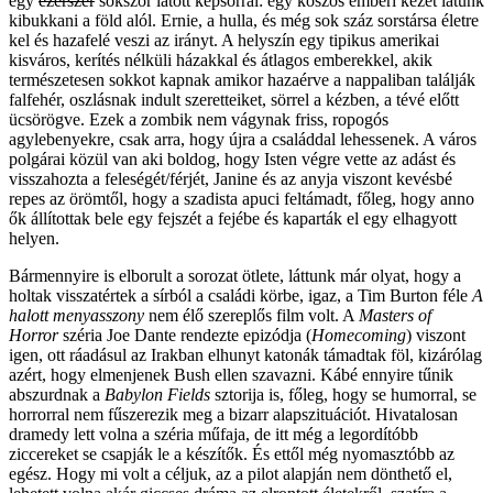
egy
ezerszer
sokszor látott képsorral: egy koszos emberi kezet látunk
kibukkani a föld alól. Ernie, a hulla, és még sok száz sorstársa életre
kel és hazafelé veszi az irányt. A helyszín egy tipikus amerikai
kisváros, kerítés nélküli házakkal és átlagos emberekkel, akik
természetesen sokkot kapnak amikor hazaérve a nappaliban találják
falfehér, oszlásnak indult szeretteiket, sörrel a kézben, a tévé előtt
ücsörögve. Ezek a zombik nem vágynak friss, ropogós
agylebenyekre, csak arra, hogy újra a családdal lehessenek. A város
polgárai közül van aki boldog, hogy Isten végre vette az adást és
visszahozta a feleségét/férjét, Janine és az anyja viszont kevésbé
repes az örömtől, hogy a szadista apuci feltámadt, főleg, hogy anno
ők állítottak bele egy fejszét a fejébe és kaparták el egy elhagyott
helyen.
Bármennyire is elborult a sorozat ötlete, láttunk már olyat, hogy a
holtak visszatértek a sírból a családi körbe, igaz, a Tim Burton féle
A
halott menyasszony
nem élő szereplős film volt. A
Masters of
Horror
széria Joe Dante rendezte epizódja (
Homecoming
) viszont
igen, ott ráadásul az Irakban elhunyt katonák támadtak föl, kizárólag
azért, hogy elmenjenek Bush ellen szavazni. Kábé ennyire tűnik
abszurdnak a
Babylon Fields
sztorija is, főleg, hogy se humorral, se
horrorral nem fűszerezik meg a bizarr alapszituációt. Hivatalosan
dramedy lett volna a széria műfaja, de itt még a legordítóbb
ziccereket se csapják le a készítők. És ettől még nyomasztóbb az
egész. Hogy mi volt a céljuk, az a pilot alapján nem dönthető el,