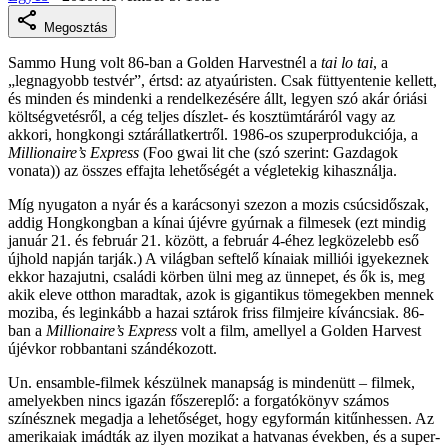
Megosztás
Sammo Hung volt 86-ban a Golden Harvestnél a
tai lo tai
, a
„legnagyobb testvér”, értsd: az atyaúristen. Csak füttyentenie kellett,
és minden és mindenki a rendelkezésére állt, legyen szó akár óriási
költségvetésről, a cég teljes díszlet- és kosztümtáráról vagy az
akkori, hongkongi sztárállatkertről. 1986-os szuperprodukciója, a
Millionaire’s Express
(Foo gwai lit che (szó szerint: Gazdagok
vonata)) az összes effajta lehetőségét a végletekig kihasználja.
Míg nyugaton a nyár és a karácsonyi szezon a mozis csúcsidőszak,
addig Hongkongban a kínai újévre gyúrnak a filmesek (ezt mindig
január 21. és február 21. között, a február 4-éhez legközelebb eső
újhold napján tarják.) A világban seftelő kínaiak milliói igyekeznek
ekkor hazajutni, családi körben ülni meg az ünnepet, és ők is, meg
akik eleve otthon maradtak, azok is gigantikus tömegekben mennek
moziba, és leginkább a hazai sztárok friss filmjeire kíváncsiak. 86-
ban a
Millionaire’s Express
volt a film, amellyel a Golden Harvest
újévkor robbantani szándékozott.
Un. ensamble-filmek készülnek manapság is mindenütt – filmek,
amelyekben nincs igazán főszereplő: a forgatókönyv számos
színésznek megadja a lehetőséget, hogy egyformán kitűnhessen. Az
amerikaiak imádták az ilyen mozikat a hatvanas években, és a super-