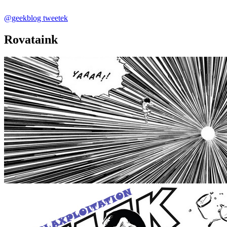
@geekblog tweetek
Rovataink