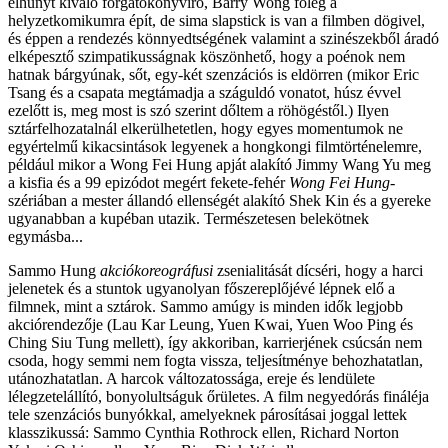
elhunyt kíváló forgatókönyvíró, Barry Wong főleg a
helyzetkomikumra épít, de sima slapstick is van a filmben dögivel,
és éppen a rendezés könnyedtségének valamint a szinészekből áradó
elképesztő szimpatikusságnak köszönhető, hogy a poénok nem
hatnak bárgyúnak, sőt, egy-két szenzációs is eldörren (mikor Eric
Tsang és a csapata megtámadja a száguldó vonatot, húsz évvel
ezelőtt is, meg most is szó szerint dőltem a röhögéstől.) Ilyen
sztárfelhozatalnál elkerülhetetlen, hogy egyes momentumok ne
egyértelmű kikacsintások legyenek a hongkongi filmtörténelemre,
például mikor a Wong Fei Hung apját alakító Jimmy Wang Yu meg
a kisfia és a 99 epizódot megért fekete-fehér
Wong Fei Hung
-
szériában a mester állandó ellenségét alakító Shek Kin és a gyereke
ugyanabban a kupéban utazik. Természetesen belekötnek
egymásba...
Sammo Hung
akciókoreográfusi
zsenialitását dícséri, hogy a harci
jelenetek és a stuntok ugyanolyan főszereplőjévé lépnek elő a
filmnek, mint a sztárok. Sammo amúgy is minden idők legjobb
akciórendezője (Lau Kar Leung, Yuen Kwai, Yuen Woo Ping és
Ching Siu Tung mellett), így akkoriban, karrierjének csúcsán nem
csoda, hogy semmi nem fogta vissza, teljesítménye behozhatatlan,
utánozhatatlan. A harcok változatossága, ereje és lendülete
lélegzetelállító, bonyolultságuk őrületes. A film negyedórás fináléja
tele szenzációs bunyókkal, amelyeknek párosításai joggal lettek
klasszikussá: Sammo Cynthia Rothrock ellen, Richard Norton