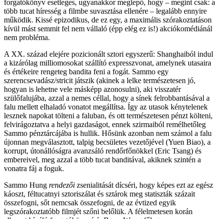
forgatókönyv esetleges, ugyanakkor meglepő, hogy – megint csak: a
több tucat híresség a filmbe suvasztása ellenére – legalább ennyire
működik. Kissé epizodikus, de ez egy, a maximális szórakoztatáson
kívül mást semmit fel nem vállaló (épp elég ez is!) akciókomédiánál
nem probléma.
A XX. század elejére pozicionált sztori egyszerű: Shanghaiból indul
a kizárólag milliomosokat szállító expresszvonat, amelynek utasaira
és értékeire rengeteg bandita feni a fogát. Sammo egy
szerencsevadász/stricit játszik (akinek a lelke természetesen jó,
hogyan is lehetne vele másképp azonosulni), aki visszatér
szülőfalujába, azzal a nemes céllal, hogy a sínek felrobbantásával a
falu mellett elhaladó vonatot megállítsa. Így az utasok kénytelenek
lesznek napokat tölteni a faluban, és ott természetesen pénzt költeni,
felvirágoztatva a helyi gazdaságot, ennek szirmaiból remélhetőleg
Sammo pénztárcájába is hullik. Hősünk azonban nem számol a falu
újonnan megválasztott, talpig becsületes vezetőjével (Yuen Biao), a
korrupt, útonállóságra avanzsáló rendőrfőnökkel (Eric Tsang) és
embereivel, meg azzal a több tucat banditával, akiknek szintén a
vonatra fáj a foguk.
Sammo Hung
rendezői
zsenialitását dícséri, hogy képes ezt az egész
káoszt, féltucatnyi sztoriszálat és sztárok meg statiszták százait
összefogni, sőt nemcsak összefogni, de az évtized egyik
legszórakoztatóbb filmjét szőni belőlük. A félelmetesen korán