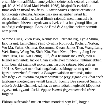
ensamble komádiáikkal, amelyekben szinte csak sztárok virítottak
(pl. It’s A Mad Mad Mad World, 1968), kisajtolták ezekből a
filmekből az utolsó dollárt is. A
Millionaire’s Express
ezeknek a
hongkongi változata. Amerre csak néz az ember, sztárt lát:
olyasvalakit, akiért az ázsiai filmek rajongói még manapság is
megőrülnek, hiszen a nyolcvanas évek volt a hongkongi filmipar
minőségi csúcspontja. Bocs, de Brad és Angelina nekem semmit
nem jelent.
Sammo Hung, Yuen Biao, Kenny Bee, Richard Ng, Lydia Shum,
Eric Tsang, Lam Ching Ying, Cynthia Rothrock, Richard Norton,
Wu Ma, Yukari Oshima, Rosamund Kwan, James Tien, Wang Lung
Wei, Jimmy Wang Yu, Shek Kin, Yuen Kwai, Hwang Jang Lee,
Yuen Hua, Lau Kar Leung... Fú, és a felsorolásnak még csak a
felénél sem tartok. Jackie Chan kivételével mindenki feltűnik ebben
a filmben, aki számított akkoriban, hasonló sztárparádét csak az
1991-es
Banquet
mondhat magáénak, csakhogy az meg már nem
igazán nevezhető filmnek, a
Banquet
valóban nem más, mint
hírességek celluloidra rögzített pofavizitje (egy gigantikus kínai árvíz
túlélőinek megsegítése végett készült.) Kenny Bee szerepét Sammo
először Jackie Channek szánta, de nem tudtak megfelelő időpontot
egyeztetni, ugyanis Jackie épp az
Istenek fegyverzete
első részét
forgatta.
Ekkora sztárparádé mellett szinte mondani sem kell, hogy a