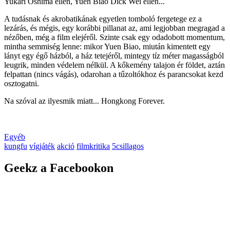
Yukari Oshima ellen, Yuen Biao Dick Wei ellen...
A tudásnak és akrobatikának egyetlen tomboló fergetege ez a
lezárás, és mégis, egy korábbi pillanat az, ami legjobban megragad a
nézőben, még a film elejéről. Szinte csak egy odadobott momentum,
mintha semmiség lenne: mikor Yuen Biao, miután kimentett egy
lányt egy égő házból, a ház tetejéről, mintegy tíz méter magasságból
leugrik, minden védelem nélkül. A kőkemény talajon ér földet, aztán
felpattan (nincs vágás), odarohan a tűzoltókhoz és parancsokat kezd
osztogatni.
Na szóval az ilyesmik miatt... Hongkong Forever.
Egyéb
kungfu
vígjáték
akció
filmkritika
5csillagos
Geekz a Facebookon