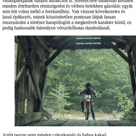
vidámparkjának halálos attrakcióit is. Szerencsére tudatosan kerültek
minden értelmetlen rémisztgetést és vérben-belekben gázolást: egyik
sem lett volna méltó a forrásműhöz. Van viszont következetes és
lassú építkezés, minek köszönhetően pontosan látjuk lassan
összezárulni a történet harapófogóit a megkedvelt karakter körül, ez
pedig hatásosabb bármilyen vérszökőkutas darabolásnál.
Azért persze nem minden cukorkamáz és habos kakaó