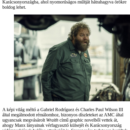
Karácsonyországba, ahol nyomorúságos múltját hátrahagyva örökre
boldog lehet.
A képi világ méltó a Gabriel Rodríguez és Charles Paul Wilson III
által megálmodott rémálomhoz, bizonyos díszleteket az AMC által
ugyancsak megvásárolt
Wraith
című graphic novelből vettek át,
ahogy Manx lányainak vérfagyasztó külsejét és Karácsonyország