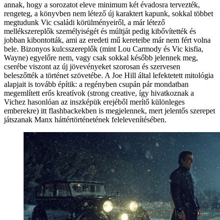
annak, hogy a sorozatot eleve minimum két évadosra tervezték,
rengeteg, a könyvben nem létező új karaktert kapunk, sokkal többet
megtudunk Vic családi körülményeiről, a már létező
mellékszereplők személyiségét és múltját pedig kibővítették és
jobban kibontották, ami az eredeti mű kereteibe már nem fért volna
bele. Bizonyos kulcsszereplők (mint Lou Carmody és Vic kisfia,
Wayne) egyelőre nem, vagy csak sokkal később jelennek meg,
cserébe viszont az új jövevényeket szorosan és szervesen
beleszőtték a történet szövetébe. A Joe Hill által lefektetett mitológia
alapjait is tovább építik: a regényben csupán pár mondatban
megemlített erős kreatívok (strong creative, így hivatkoznak a
Vichez hasonlóan az inszképük erejéből merítő különleges
emberekre) itt flashbackekben is megjelennek, mert jelentős szerepet
játszanak Manx háttértörténetének felelevenítésében.