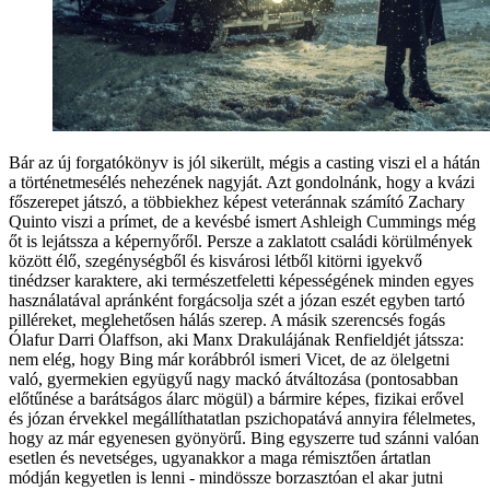
Bár az új forgatókönyv is jól sikerült, mégis a casting viszi el a hátán
a történetmesélés nehezének nagyját. Azt gondolnánk, hogy a kvázi
főszerepet játszó, a többiekhez képest veteránnak számító Zachary
Quinto viszi a prímet, de a kevésbé ismert Ashleigh Cummings még
őt is lejátssza a képernyőről. Persze a zaklatott családi körülmények
között élő, szegénységből és kisvárosi létből kitörni igyekvő
tinédzser karaktere, aki természetfeletti képességének minden egyes
használatával apránként forgácsolja szét a józan eszét egyben tartó
pilléreket, meglehetősen hálás szerep. A másik szerencsés fogás
Ólafur Darri Ólaffson, aki Manx Drakulájának Renfieldjét játssza:
nem elég, hogy Bing már korábbról ismeri Vicet, de az ölelgetni
való, gyermekien együgyű nagy mackó átváltozása (pontosabban
előtűnése a barátságos álarc mögül) a bármire képes, fizikai erővel
és józan érvekkel megállíthatatlan pszichopatává annyira félelmetes,
hogy az már egyenesen gyönyörű. Bing egyszerre tud szánni valóan
esetlen és nevetséges, ugyanakkor a maga rémisztően ártatlan
módján kegyetlen is lenni - mindössze borzasztóan el akar jutni