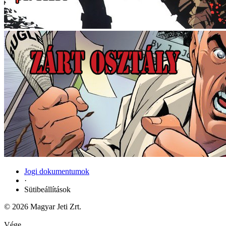
Jogi dokumentumok
·
Sütibeállítások
© 2026 Magyar Jeti Zrt.
Vége