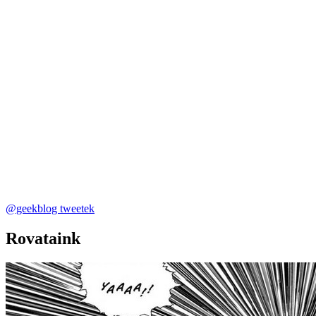
@geekblog tweetek
Rovataink