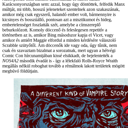
Karácsonyországban sem: azzal, hogy úgy döntöttek, felfedik Manx
múltját, mi több, hosszú jeleneteket szentelnek azon szakaszának,
amikor még csak egyszerű, halandó ember volt, bármennyire is
kicsinyes és bosszúálló, pontosan azt a misztikumot és hideg,
embertelenséget foszlatták szét, amelybe a címszereplő
beburkolózott. Komoly döccenő és feleslegesen repetitív a
történetben az is, amikor Bing másodszor kapja el Vicet, vagy
amikor és amiért Maggie elfordul a minden kérdésére válaszoló
Scrabble szütyőtől. Ám döccenők ide vagy oda, úgy tűnik, nem
csak én szavaztam bizalmat a sorozatnak, mert ugyan a hétvégi
Comic Con hírcunamijában kissé elsikkadt, de bejelentették a
NOS4A2
második évadát is - így a lélekfaló Rolls-Royce Wraith
megállás nélkül roboghat tovább a rémálmok lakott területek mögött
megbúvó földútjain.