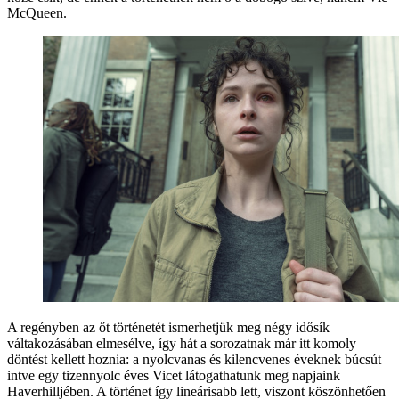
McQueen.
A regényben az őt történetét ismerhetjük meg négy idősík
váltakozásában elmesélve, így hát a sorozatnak már itt komoly
döntést kellett hoznia: a nyolcvanas és kilencvenes éveknek búcsút
intve egy tizennyolc éves Vicet látogathatunk meg napjaink
Haverhilljében. A történet így lineárisabb lett, viszont köszönhetően