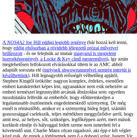
A
NOS4A2
Joe Hill eddigi legjobb regénye
(bár hozzá kell tenni,
hogy
eddig elsősorban a rövidebb lélegzetű prózai műveivel
brillírozott
- és ne felejtsük az immár
magyarul is megjelent
horrorképregényét, a Locke & Key című mesterművet
), így aztán
meglehetősen felfokozott elvárásokkal ültem le az AMC abból
adaptált sorozata elé (
melynek shwowrunnerével nemrég interjút is
készíthettünk
). Hill legnagyobb erősségét vélhetőleg apjától,
Stephen Kingtől örökölte: nagyon komplex, érdekes, esendően
emberi karaktereket képes írni, ugyanakkor nem esik nehezére az
emberi természet legrusnyább arcának ábrázolása sem: egyetlen
mozdulatára felfeslik az emberbőr, hogy előtüremkedjen a
legalantasabb ösztöneinek engedelmeskedő szörnyeteg. De még
ennél is rémisztőbb, amikor ez a szörnyeteg hideg fejjel, számító
gonoszsággal cselekszik, teljes mértékben meggyőződve arról, hogy
amit tesz, az helyes, sőt, szükséges, legfőképpen azért, mert mások
korlátolt elméje és hályoggal fedett szeme nem ismerheti fel a
követendő utat. Charlie Manx olyan ragadozó, aki épp e két véglet
közé esik, de ennek a történetnek nem ő a dobogó szíve, hanem Vic