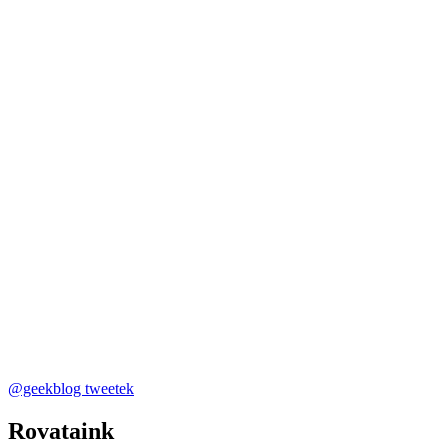
@geekblog tweetek
Rovataink