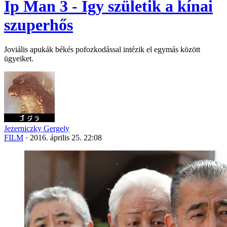
Ip Man 3 - Így születik a kínai
szuperhős
Joviális apukák békés pofozkodással intézik el egymás között
ügyeiket.
Jezerniczky Gergely
FILM
·
2016. április 25. 22:08