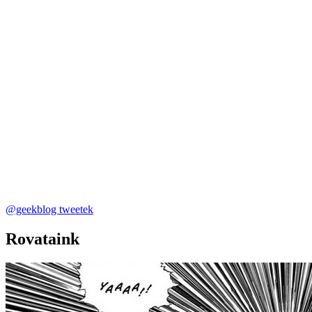
@geekblog tweetek
Rovataink