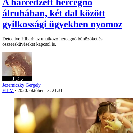
A harcedzett hercegnő
álruhában, két dal között
gyilkossági ügyekben nyomoz
Detective Hibari: az unatkozó hercegnő bűnözőket és
összeesküvéseket kapcsol le.
Jezerniczky Gergely
FILM
·
2020. október 13. 21:31