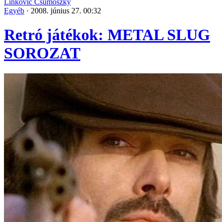
Linkovic Csumoszky
Egyéb
·
2008. június 27. 00:32
Retró játékok: METAL SLUG
SOROZAT