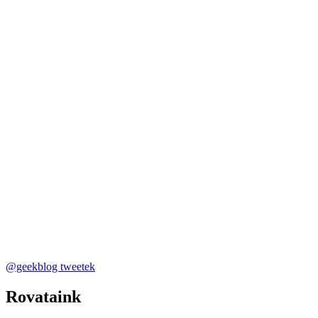
@geekblog tweetek
Rovataink