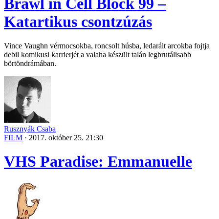
Brawl in Cell Block 99 –
Katartikus csontzúzás
Vince Vaughn vérmocsokba, roncsolt húsba, ledarált arcokba fojtja
debil komikusi karrierjét a valaha készült talán legbrutálisabb
börtöndrámában.
Rusznyák Csaba
FILM
·
2017. október 25. 21:30
VHS Paradise: Emmanuelle