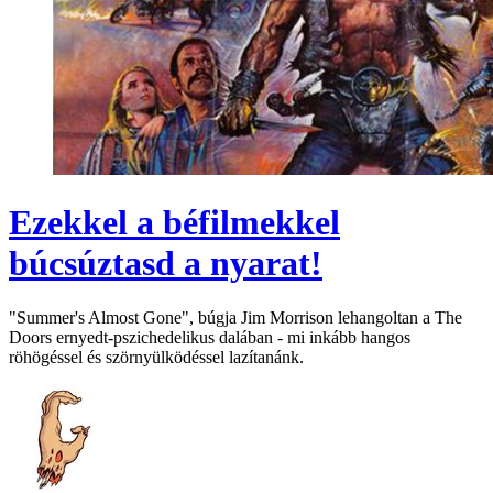
Ezekkel a béfilmekkel
búcsúztasd a nyarat!
"Summer's Almost Gone", búgja Jim Morrison lehangoltan a The
Doors ernyedt-pszichedelikus dalában - mi inkább hangos
röhögéssel és szörnyülködéssel lazítanánk.