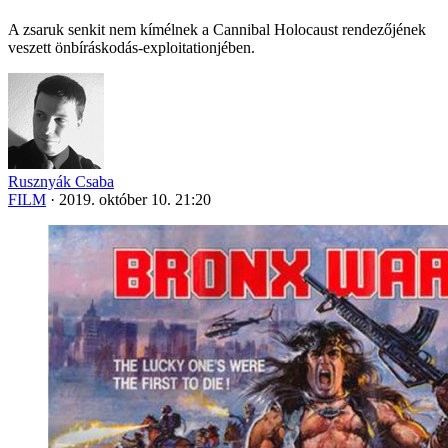
A zsaruk senkit nem kímélnek a Cannibal Holocaust rendezőjének
veszett önbíráskodás-exploitationjében.
Rusznyák Csaba
FILM
·
2019. október 10. 21:20