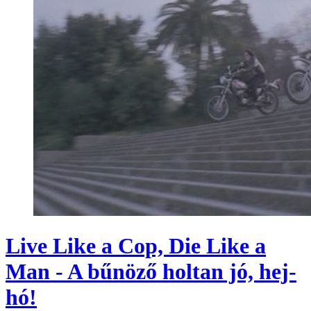
Live Like a Cop, Die Like a
Man - A bűnöző holtan jó, hej-
hó!