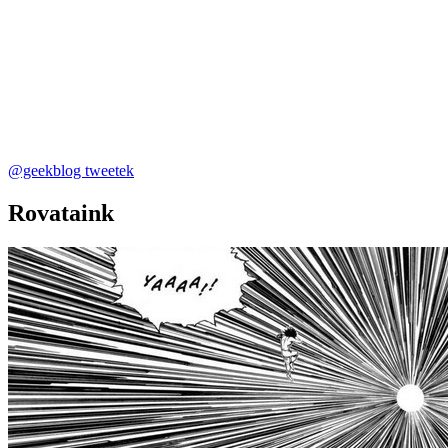
@geekblog tweetek
Rovataink