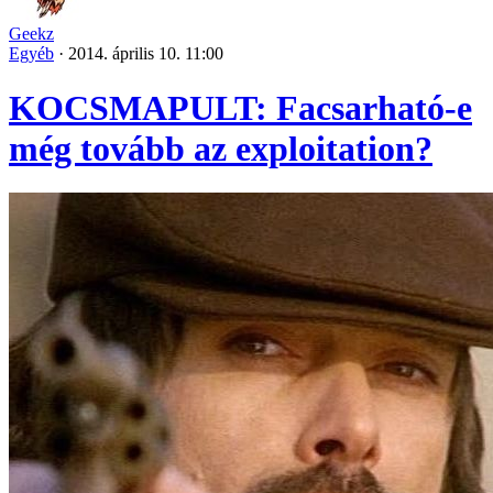
Geekz
Egyéb
·
2014. április 10. 11:00
KOCSMAPULT: Facsarható-e
még tovább az exploitation?