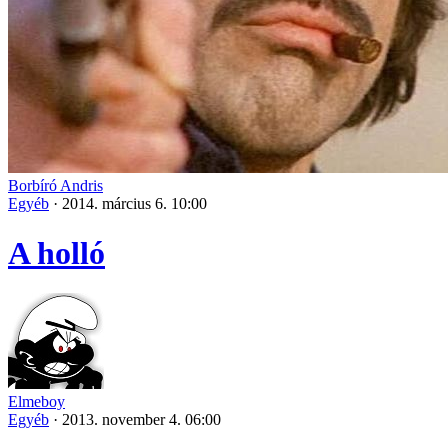
Borbíró Andris
Egyéb
·
2014. március 6. 10:00
A holló
Elmeboy
Egyéb
·
2013. november 4. 06:00