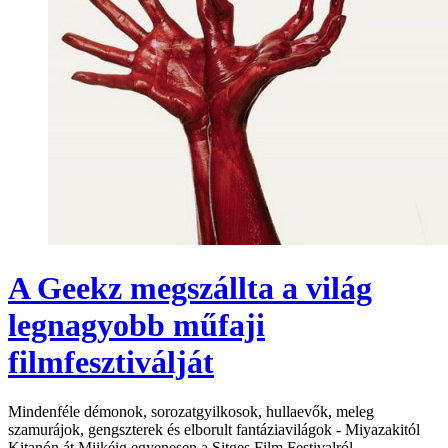
A Geekz megszállta a világ
legnagyobb műfaji
filmfesztiválját
Mindenféle démonok, sorozatgyilkosok, hullaevők, meleg
szamurájok, gengszterek és elborult fantáziavilágok - Miyazakitól
Kitanón át Miikéig egyenesen a Sitges Film Festivalról.