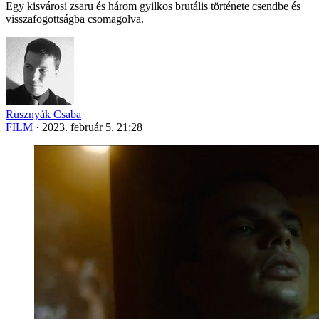
Egy kisvárosi zsaru és három gyilkos brutális története csendbe és
visszafogottságba csomagolva.
Rusznyák Csaba
FILM
·
2023. február 5. 21:28