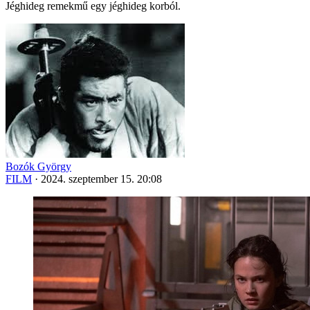
Jéghideg remekmű egy jéghideg korból.
Bozók György
FILM
·
2024. szeptember 15. 20:08