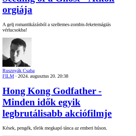
orgiája
A gelj romantikázásból a szellemes-zombis-feketemágiás
vérlucsokba!
Rusznyák Csaba
FILM
·
2024. augusztus 20. 20:38
Hong Kong Godfather -
Minden idők egyik
legbrutálisabb akciófilmje
Kések, pengék, tőrök megkapó tánca az emberi húson.