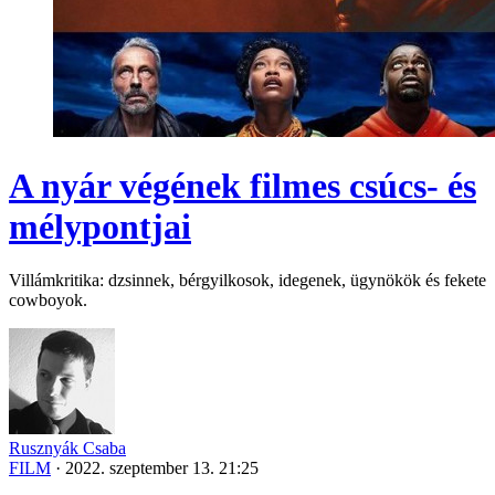
A nyár végének filmes csúcs- és
mélypontjai
Villámkritika: dzsinnek, bérgyilkosok, idegenek, ügynökök és fekete
cowboyok.
Rusznyák Csaba
FILM
·
2022. szeptember 13. 21:25