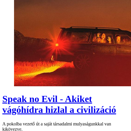
Speak no Evil - Akiket
vágóhídra hizlal a civilizáció
A pokolba vezető út a saját társadalmi mulyaságunkkal van
kikövezve.