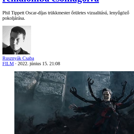
Phil Tippett Oscar-díjas trükkmester őrületes vizualitású, lenyűgöző
pokoljárása.
Rusznyák Csaba
FILM
·
2022. június 15. 21:08