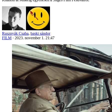
Rusznyák Csaba
,
baski sándor
FILM
·
2023. november 1. 21:47