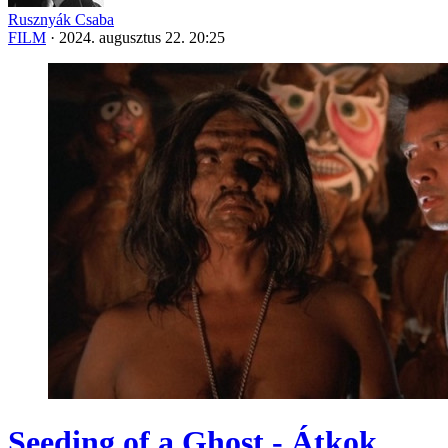
Rusznyák Csaba
FILM
·
2024. augusztus 22. 20:25
Seeding of a Ghost - Átkok