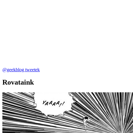
@geekblog tweetek
Rovataink