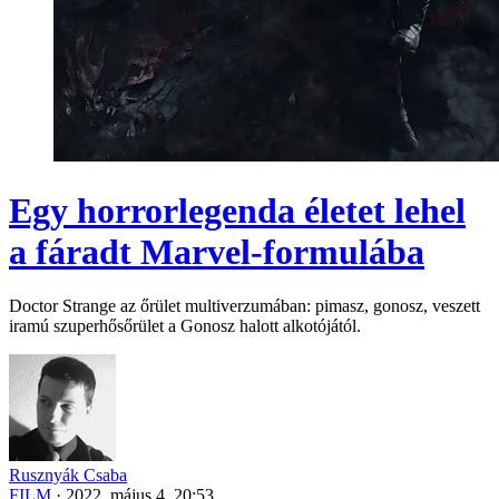
Egy horrorlegenda életet lehel
a fáradt Marvel-formulába
Doctor Strange az őrület multiverzumában: pimasz, gonosz, veszett
iramú szuperhősőrület a Gonosz halott alkotójától.
Rusznyák Csaba
FILM
·
2022. május 4. 20:53