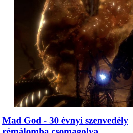
Mad God - 30 évnyi szenvedély
rémálomba csomagolva