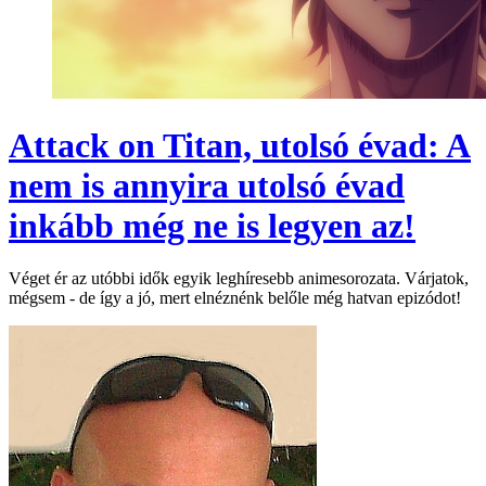
Attack on Titan, utolsó évad: A
nem is annyira utolsó évad
inkább még ne is legyen az!
Véget ér az utóbbi idők egyik leghíresebb animesorozata. Várjatok,
mégsem - de így a jó, mert elnéznénk belőle még hatvan epizódot!