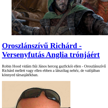
Oroszlánszívű Richárd -
Versenyfutás Anglia trónjáért
Robin Hood vidám fiúi János herceg gazfickói ellen - Oroszlánszívű
Richárd mellett vagy ellen ebben a látszólag nehéz, de valójában
könnyed társasjátékban.