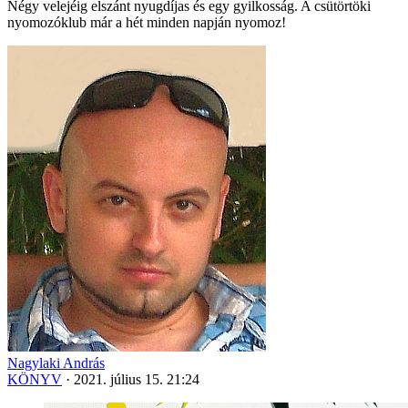
Négy velejéig elszánt nyugdíjas és egy gyilkosság. A csütörtöki
nyomozóklub már a hét minden napján nyomoz!
Nagylaki András
KÖNYV
·
2021. július 15. 21:24