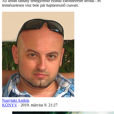
Az urban fantasy fenegyereke ezúttal városnézésre invitál - és
természetesen visz bele pár hajmeresztő csavart.
Nagylaki András
KÖNYV
·
2019. március 9. 21:27