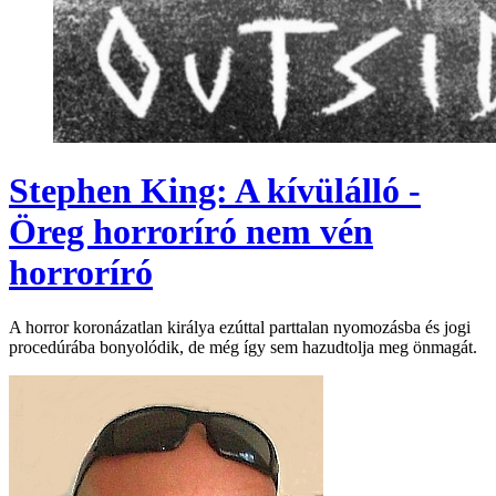
Stephen King: A kívülálló -
Öreg horroríró nem vén
horroríró
A horror koronázatlan királya ezúttal parttalan nyomozásba és jogi
procedúrába bonyolódik, de még így sem hazudtolja meg önmagát.