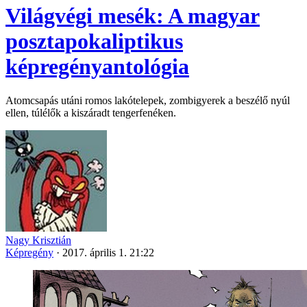
Világvégi mesék: A magyar
posztapokaliptikus
képregényantológia
Atomcsapás utáni romos lakótelepek, zombigyerek a beszélő nyúl
ellen, túlélők a kiszáradt tengerfenéken.
Nagy Krisztián
Képregény
·
2017. április 1. 21:22