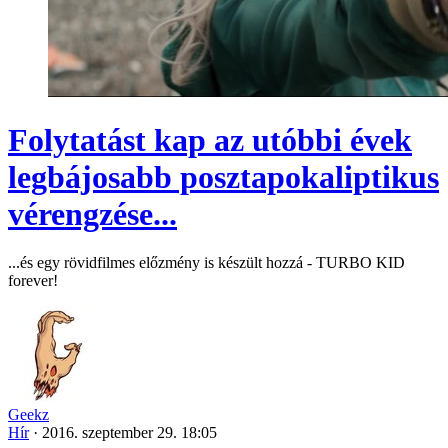
Folytatást kap az utóbbi évek
legbájosabb posztapokaliptikus
vérengzése...
...és egy rövidfilmes előzmény is készült hozzá - TURBO KID
forever!
Geekz
Hír
·
2016. szeptember 29. 18:05