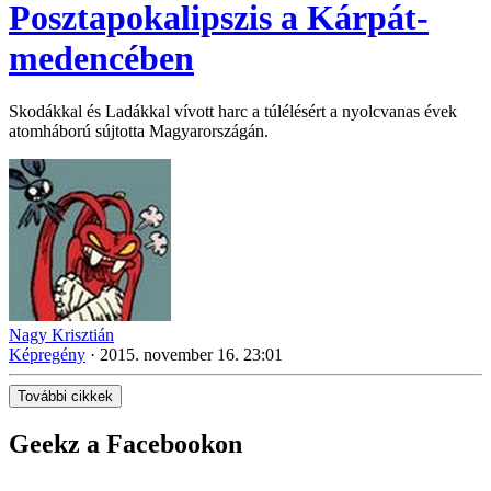
Posztapokalipszis a Kárpát-
medencében
Skodákkal és Ladákkal vívott harc a túlélésért a nyolcvanas évek
atomháború sújtotta Magyarországán.
Nagy Krisztián
Képregény
·
2015. november 16. 23:01
További cikkek
Geekz a Facebookon