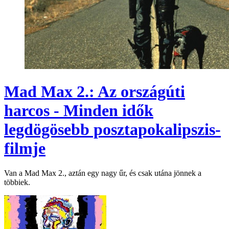
Mad Max 2.: Az országúti
harcos - Minden idők
legdögösebb posztapokalipszis-
filmje
Van a Mad Max 2., aztán egy nagy űr, és csak utána jönnek a
többiek.