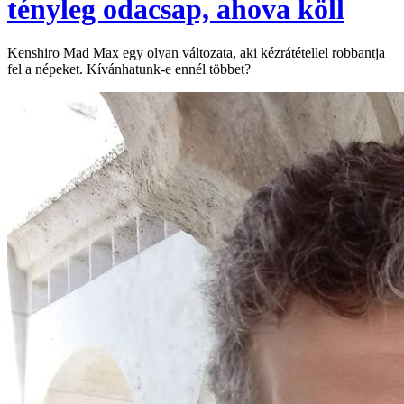
tényleg odacsap, ahova köll
Kenshiro Mad Max egy olyan változata, aki kézrátétellel robbantja
fel a népeket. Kívánhatunk-e ennél többet?