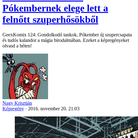
Pókembernek elege lett a
felnőtt szuperhősökből
GeexKomix 124: Gondolkodó tankok, Pókember új szupercsapata
és tudós kalandor a mágia birodalmában. Ezeket a képregényeket
olvasd a héten!
Nagy Krisztián
Képregény
·
2016. november 20. 21:03