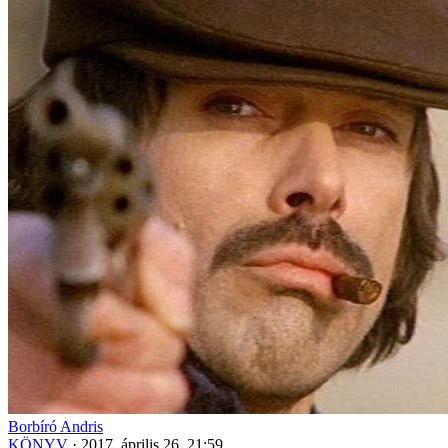
Borbíró Andris
KÖNYV
·
2017. április 26. 21:59