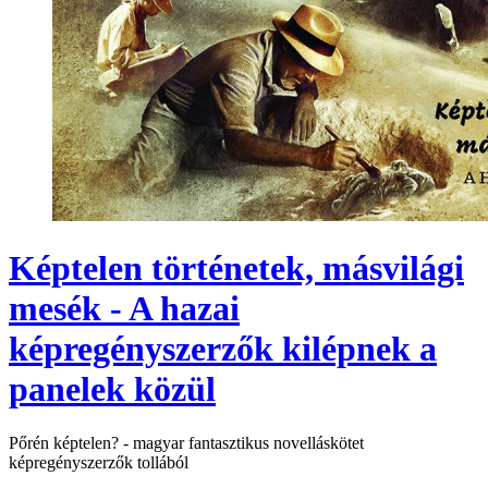
Képtelen történetek, másvilági
mesék - A hazai
képregényszerzők kilépnek a
panelek közül
Pőrén képtelen? - magyar fantasztikus novelláskötet
képregényszerzők tollából