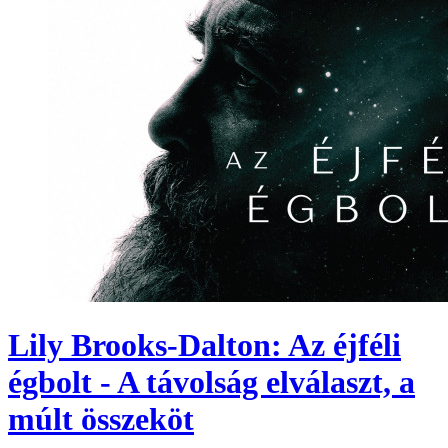
Lily Brooks-Dalton: Az éjféli
égbolt - A távolság elválaszt, a
múlt összeköt