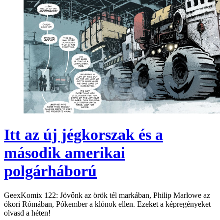
Itt az új jégkorszak és a
második amerikai
polgárháború
GeexKomix 122: Jövőnk az örök tél markában, Philip Marlowe az
ókori Rómában, Pókember a klónok ellen. Ezeket a képregényeket
olvasd a héten!