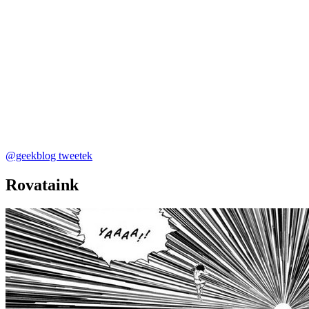
@geekblog tweetek
Rovataink