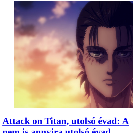
Attack on Titan, utolsó évad: A
nem is annyira utolsó évad