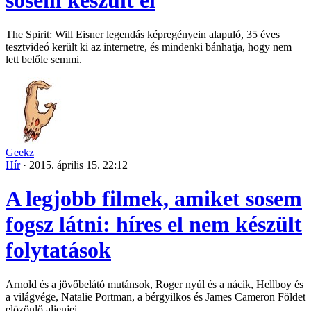
sosem készült el
The Spirit: Will Eisner legendás képregényein alapuló, 35 éves
tesztvideó került ki az internetre, és mindenki bánhatja, hogy nem
lett belőle semmi.
Geekz
Hír
·
2015. április 15. 22:12
A legjobb filmek, amiket sosem
fogsz látni: híres el nem készült
folytatások
Arnold és a jövőbelátó mutánsok, Roger nyúl és a nácik, Hellboy és
a világvége, Natalie Portman, a bérgyilkos és James Cameron Földet
elözönlő alienjei.