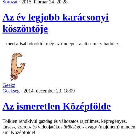
Sorozat
·
2015. február 24. 20:28
Az év legjobb karácsonyi
köszöntője
...mert a Babadooktól még az ünnepek alatt sem szabadulsz.
Geekz
Geekség
·
2014. december 23. 18:09
Az ismeretlen Középfölde
Tolkien rendkívül gazdag és változatos rajzfilmes, képregényes,
társas-, szerep- és videojátékos öröksége - avagy (majdnem) minden,
ami Középfölde!