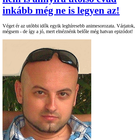
inkább még ne is legyen az!
Véget ér az utóbbi idők egyik leghíresebb animesorozata. Várjatok,
mégsem - de így a jó, mert elnéznénk belőle még hatvan epizódot!